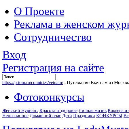
О Проекте
Реклама в женском жур
Сотрудничество
Вход
Регистрация на сайте
https://p-tour.ru/countries/vetnam/
- Путевки во Вьетнам из Москв
Фотоконкурсы
Женский журнал :
Красота и здоровье
Личная жизнь
Карьера и
Непознанное
Домашний очаг
Дети
Праздники
КОНКУРСЫ
Вс