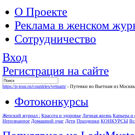
О Проекте
Реклама в женском жур
Сотрудничество
Вход
Регистрация на сайте
https://p-tour.ru/countries/vetnam/
- Путевки во Вьетнам из Москв
Фотоконкурсы
Женский журнал :
Красота и здоровье
Личная жизнь
Карьера и
Непознанное
Домашний очаг
Дети
Праздники
КОНКУРСЫ
Вс