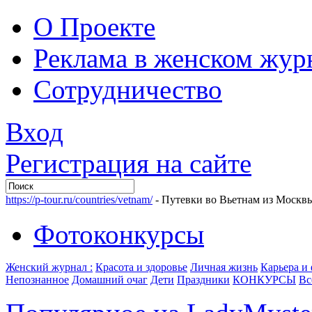
О Проекте
Реклама в женском жур
Сотрудничество
Вход
Регистрация на сайте
https://p-tour.ru/countries/vetnam/
- Путевки во Вьетнам из Москв
Фотоконкурсы
Женский журнал :
Красота и здоровье
Личная жизнь
Карьера и
Непознанное
Домашний очаг
Дети
Праздники
КОНКУРСЫ
Вс