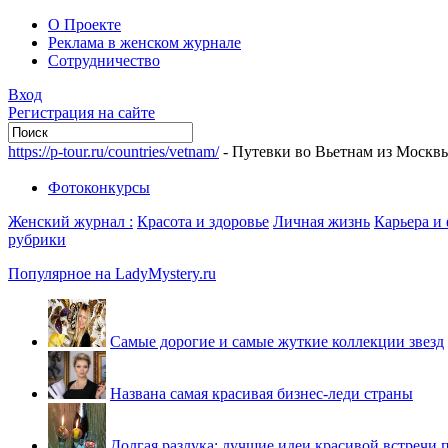
О Проекте
Реклама в женском журнале
Сотрудничество
Вход
Регистрация на сайте
https://p-tour.ru/countries/vetnam/
- Путевки во Вьетнам из Москв
Фотоконкурсы
Женский журнал :
Красота и здоровье
Личная жизнь
Карьера и
рубрики
Популярное на LadyMystery.ru
Самые дорогие и самые жуткие коллекции звезд
Названа самая красивая бизнес-леди страны
Долгая разлука: лучшие идеи красивой встречи 