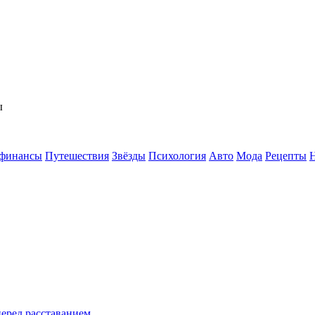
ы
 финансы
Путешествия
Звёзды
Психология
Авто
Мода
Рецепты
перед расставанием