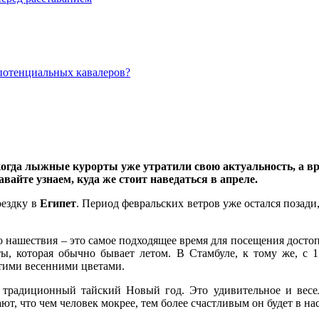
потенциальных кавалеров?
когда лыжные курорты уже утратили свою актуальность, а в
айте узнаем, куда же стоит наведаться в апреле.
оездку в
Египет
. Период февральских ветров уже остался позади
о нашествия – это самое подходящее время для посещения достоп
ты, которая обычно бывает летом. В Стамбуле, к тому же, с 1
этими весенними цветами.
традиционный тайский Новый год. Это удивительное и весел
т, что чем человек мокрее, тем более счастливым он будет в на