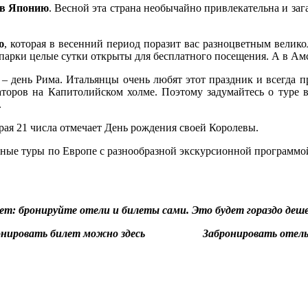
в Японию
. Весной эта страна необычайно привлекательна и зага
ю
, которая в весенний период поразит вас разноцветным велик
и парки целые сутки открыты для бесплатного посещения. А в А
я – день Рима. Итальянцы очень любят этот праздник и всегда 
иаторов на Капитолийском холме. Поэтому задумайтесь о туре 
.
орая 21 числа отмечает День рождения своей Королевы.
ные туры по Европе с разнообразной экскурсионной программой:
ет: бронируйте отели и билеты сами. Это будет гораздо деше
онировать билет можно здесь
Забронировать отель