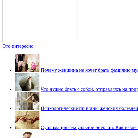
Это интересно
Почему женщина не хочет брать фамилию му
Что нужно брать с собой, отправляясь на при
Психологические причины женских болезне
Сублимация сексуальной энергии. Как извлеч