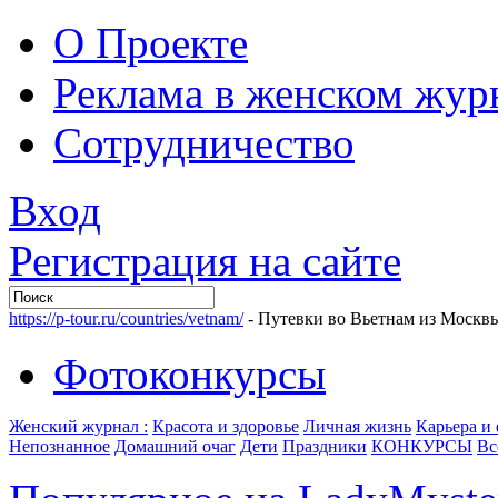
О Проекте
Реклама в женском жур
Сотрудничество
Вход
Регистрация на сайте
https://p-tour.ru/countries/vetnam/
- Путевки во Вьетнам из Москв
Фотоконкурсы
Женский журнал :
Красота и здоровье
Личная жизнь
Карьера и
Непознанное
Домашний очаг
Дети
Праздники
КОНКУРСЫ
Вс