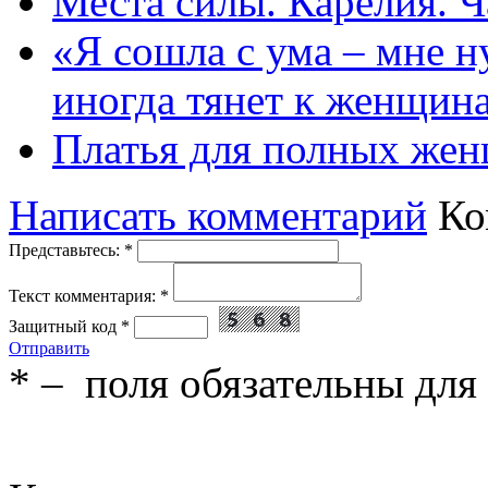
Места силы. Карелия. Ч
«Я сошла с ума – мне н
иногда тянет к женщин
Платья для полных жен
Написать комментарий
Ко
Представьтесь:
*
Текст комментария:
*
Защитный код
*
Отправить
*
– поля обязательны для