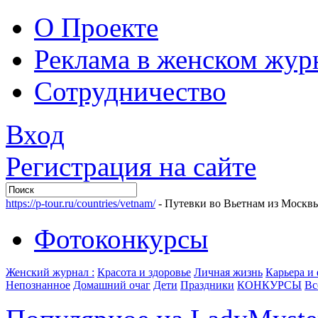
О Проекте
Реклама в женском жур
Сотрудничество
Вход
Регистрация на сайте
https://p-tour.ru/countries/vetnam/
- Путевки во Вьетнам из Москв
Фотоконкурсы
Женский журнал :
Красота и здоровье
Личная жизнь
Карьера и
Непознанное
Домашний очаг
Дети
Праздники
КОНКУРСЫ
Вс