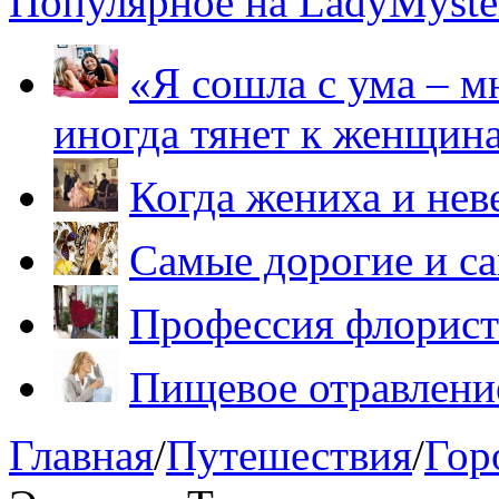
Популярное на LadyMyster
«Я сошла с ума – м
иногда тянет к женщин
Когда жениха и нев
Самые дорогие и са
Профессия флорист
Пищевое отравление
Главная
/
Путешествия
/
Гор