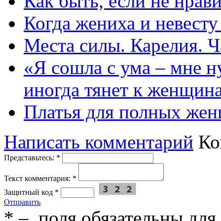
Как быть, если не нрав
Когда жениха и невест
Места силы. Карелия. Ч
«Я сошла с ума – мне н
иногда тянет к женщин
Платья для полных жен
Написать комментарий
Ко
Представьтесь:
*
Текст комментария:
*
Защитный код
*
Отправить
*
– поля обязательны для