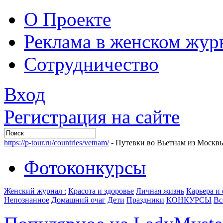
О Проекте
Реклама в женском жур
Сотрудничество
Вход
Регистрация на сайте
https://p-tour.ru/countries/vetnam/
- Путевки во Вьетнам из Москв
Фотоконкурсы
Женский журнал :
Красота и здоровье
Личная жизнь
Карьера и
Непознанное
Домашний очаг
Дети
Праздники
КОНКУРСЫ
Вс