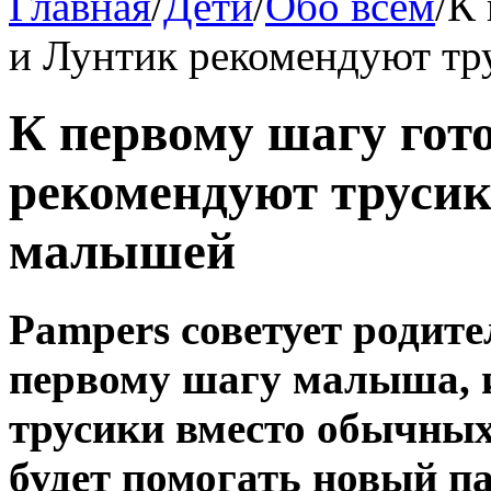
Главная
/
Дети
/
Обо всём
/
К 
и Лунтик рекомендуют т
К первому шагу гот
рекомендуют труси
малышей
Pampers советует родите
первому шагу малыша, и
трусики вместо обычных
будет помогать новый па