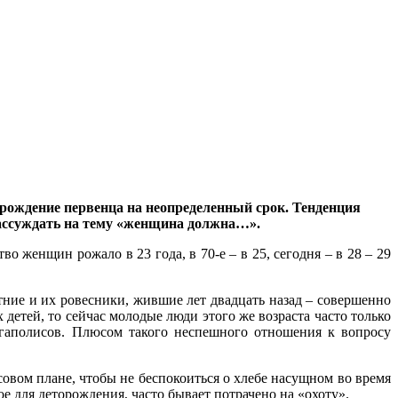
 рождение первенца на неопределенный срок. Тенденция
рассуждать на тему «женщина должна…».
 женщин рожало в 23 года, в 70-е – в 25, сегодня – в 28 – 29
ние и их ровесники, жившие лет двадцать назад – совершенно
детей, то сейчас молодые люди этого же возраста часто только
егаполисов. Плюсом такого неспешного отношения к вопросу
совом плане, чтобы не беспокоиться о хлебе насущном во время
е для деторождения, часто бывает потрачено на «охоту».