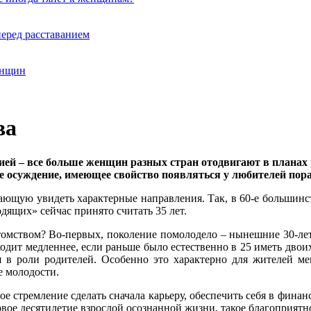
перед расставанием
енщин
ва
ией – все больше женщин разных стран отодвигают в планах
е осуждение, имеющее свойство появляться у любителей по
щую увидеть характерные направления. Так, в 60-е большинство
ящих» сейчас принято считать 35 лет.
отомством? Во-первых, поколение помолодело – нынешние 30-лет
дит медленнее, если раньше было естественно в 25 иметь двоих 
я в роли родителей. Особенно это характерно для жителей м
е молодости.
ое стремление сделать сначала карьеру, обеспечить себя в финан
вое десятилетие взрослой осознанной жизни, такое благоприятно