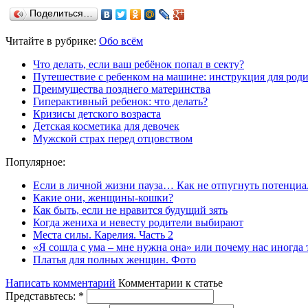
Поделиться…
Читайте в рубрике:
Обо всём
Что делать, если ваш ребёнок попал в секту?
Путешествие с ребенком на машине: инструкция для род
Преимущества позднего материнства
Гиперактивный ребенок: что делать?
Кризисы детского возраста
Детская косметика для девочек
Мужской страх перед отцовством
Популярное:
Если в личной жизни пауза… Как не отпугнуть потенциа
Какие они, женщины-кошки?
Как быть, если не нравится будущий зять
Когда жениха и невесту родители выбирают
Места силы. Карелия. Часть 2
«Я сошла с ума – мне нужна она» или почему нас иногда
Платья для полных женщин. Фото
Написать комментарий
Комментарии к статье
Представьтесь:
*