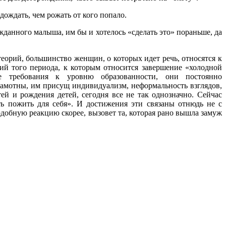
дождать, чем рожать от кого попало.
жданного малыша, им бы и хотелось «сделать это» пораньше, да
теорий, большинство женщин, о которых идет речь, относятся к
й того периода, к которым относится завершение «холодной
е требования к уровню образованности, они постоянно
амотны, им присущ индивидуализм, неформальность взглядов,
й и рождения детей, сегодня все не так однозначно. Сейчас
ь пожить для себя». И достижения эти связаны отнюдь не с
добную реакцию скорее, вызовет та, которая рано вышла замуж