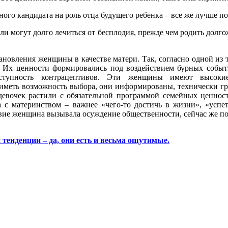
ого кандидата на роль отца будущего ребенка – все же лучше по
ли могут долго лечиться от бесплодия, прежде чем родить долго
ановления женщины в качестве матери. Так, согласно одной из 
 Их ценности формировались под воздействием бурных событи
доступность контрацептивов. Эти женщины имеют высоки
 иметь возможность выбора, они информированы, технически гр
девочек растили с обязательной программой семейных ценносте
 с материнством – важнее «чего-то достичь в жизни», «успет
твие женщина вызывала осуждение общественности, сейчас же по
тенденции – да, они есть и весьма ощутимые.