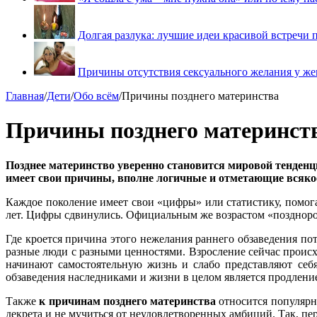
Долгая разлука: лучшие идеи красивой встречи 
Причины отсутствия сексуального желания у ж
Главная
/
Дети
/
Обо всём
/
Причины позднего материнства
Причины позднего материнст
Позднее материнство уверенно становится мировой тенденц
имеет свои причины, вполне логичные и отметающие всяко
Каждое поколение имеет свои «цифры» или статистику, помогаю
лет. Цифры сдвинулись. Официальным же возрастом «позднород
Где кроется причина этого нежелания раннего обзаведения п
разные люди с разными ценностями. Взросление сейчас происхо
начинают самостоятельную жизнь и слабо представляют себ
обзаведения наследниками и жизни в целом является продлени
Также
к причинам позднего материнства
относится популярн
декрета и не мучиться от неудовлетворенных амбиций. Так, пер