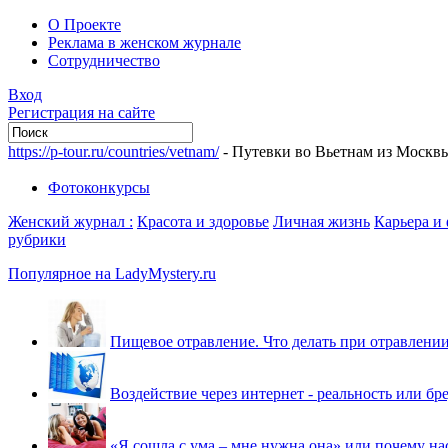
О Проекте
Реклама в женском журнале
Сотрудничество
Вход
Регистрация на сайте
https://p-tour.ru/countries/vetnam/
- Путевки во Вьетнам из Москв
Фотоконкурсы
Женский журнал :
Красота и здоровье
Личная жизнь
Карьера и
рубрики
Популярное на LadyMystery.ru
Пищевое отравление. Что делать при отравлени
Воздействие через интернет - реальность или бр
«Я сошла с ума – мне нужна она» или почему на