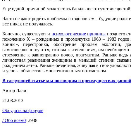
Еще одной причиной может стать банальное отсутствие достойн
Часто не дают родить проблемы со здоровьем – будущие родите
все никак не получалось.
Конечно, существуют и
психологические причины
позднего ст
поколению X – рожденных в промежутке 1963 – 1983 годов.
войны», перестройка, обострение проблем экологии, 
самосовершенствуются, готовы к изменениям, им необходимо
стремление к равноправию полов, прагматизм. Раньше ведь 
личностная реализация женщины в меньшей степени связана
рождением детей. Раньше бездетная, живущая в свое удовольс
и успела обзавестись многочисленным потомством.
В следующей статье мы поговорим о преимуществах данной 
Автор Лали
21.08.2013
Обсудить на форуме
/ Обо всём
0
13938