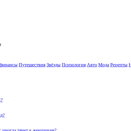
ы
 финансы
Путешествия
Звёзды
Психология
Авто
Мода
Рецепты
и?
ед?
с иногда тянет к женщинам?