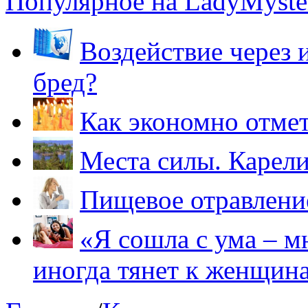
Популярное на LadyMyster
Воздействие через 
бред?
Как экономно отме
Места силы. Карели
Пищевое отравление
«Я сошла с ума – м
иногда тянет к женщин