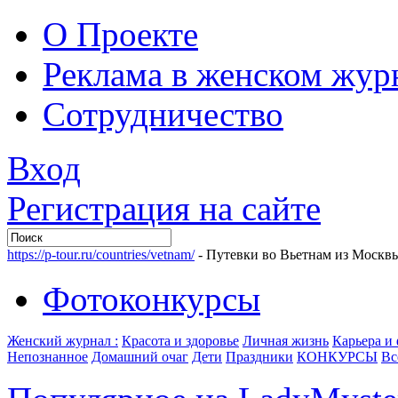
О Проекте
Реклама в женском жур
Сотрудничество
Вход
Регистрация на сайте
https://p-tour.ru/countries/vetnam/
- Путевки во Вьетнам из Москв
Фотоконкурсы
Женский журнал :
Красота и здоровье
Личная жизнь
Карьера и
Непознанное
Домашний очаг
Дети
Праздники
КОНКУРСЫ
Вс