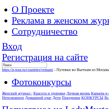
О Проекте
Реклама в женском жур
Сотрудничество
Вход
Регистрация на сайте
https://p-tour.ru/countries/vetnam/
- Путевки во Вьетнам из Москв
Фотоконкурсы
Женский журнал :
Красота и здоровье
Личная жизнь
Карьера и
Непознанное
Домашний очаг
Дети
Праздники
КОНКУРСЫ
Вс