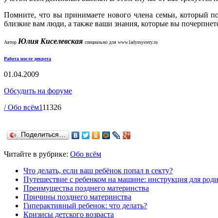
Помните, что вы принимаете нового члена семьи, который по
близкие вам люди, а также ваши знания, которые вы почерпнете
Юлия Киселевская
Автор
специально для
www.ladymystery.ru
Работа после декрета
01.04.2009
Обсудить на форуме
/ Обо всём
1
11326
Поделиться…
Читайте в рубрике:
Обо всём
Что делать, если ваш ребёнок попал в секту?
Путешествие с ребенком на машине: инструкция для род
Преимущества позднего материнства
Причины позднего материнства
Гиперактивный ребенок: что делать?
Кризисы детского возраста