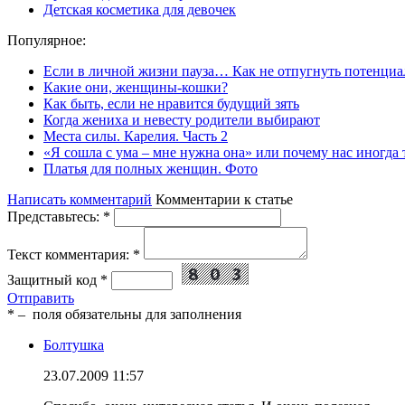
Детская косметика для девочек
Популярное:
Если в личной жизни пауза… Как не отпугнуть потенциа
Какие они, женщины-кошки?
Как быть, если не нравится будущий зять
Когда жениха и невесту родители выбирают
Места силы. Карелия. Часть 2
«Я сошла с ума – мне нужна она» или почему нас иногда
Платья для полных женщин. Фото
Написать комментарий
Комментарии к статье
Представьтесь:
*
Текст комментария:
*
Защитный код
*
Отправить
*
– поля обязательны для заполнения
Болтушка
23.07.2009 11:57