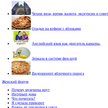
Чехия: виза, время, валюта, экскурсии и сове
Оладьи на кефире с яблоками
Английский язык как двигатель карьеры.
Зеркала в системе фен-шуй
Видеорецепт яблочного пирога
Женский форум
Почему мужчины врут
Интерьер дома
Что почитать?
Я сделала приворот
Важна ли прелюдия в сексе