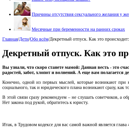
Причины отсутствия сексуального желания у ж
Месячные при беременности на ранних сроках
Главная
/
Дети
/
Обо всём
/
Декретный отпуск. Как это происходит:
Декретный отпуск. Как это пр
Вы узнали, что скоро станете мамой: Данная весть - это сча
радостей, забот, хлопот и волнений. А еще вам полагается д
Конечно, одной из первых мыслей, которые возникают при 
социального, так и юридического плана возникают сразу, как то
В этой связи сразу рекомендуем – не слушать советчиков, а о
Нет закона под рукой, обратитесь к юристу.
Итак, в Трудовом кодексе для вас самой важной является глава