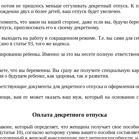
м потом не пришлось меньше отгуливать декретный отпуск. К п
ождении двух и более детей, ваш отпуск будет увеличен.
мнить, что закон на вашей стороне, даже если вы, будучи береме
пуск, приплюсовать его к своему декретному.
 выходить на работу в сокращенном режиме. Т.е. вы сами для се
но в статье 93, того же кодекса.
нировании ребенка. Именно за это вы несете полную ответственн
наете, что вы беременны. Вы сразу же получите специальную карт
 о будущем ребенке, как здоровья, так и развития.
тветствующие документы для декретного отпуска и оформления о
мощи, вам ее может оказать ваш муж, который на основании 
Оплата декретного отпуска
законе, который определяет, что женщина получает свое пособ
татья 10), согласно которому сумма вашего пособия составляет
 полученный в женской консультации лист нетрудоспособности, и