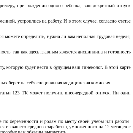
римеру, при рождении одного ребенка, ваш декретный отпуск
нной, устроились на работу. И в этом случае, согласно статье
бя можете определить, нужна ли вам неполная трудовая неделя,
ость, так как здесь главным является дисциплина и готовность
у, которую будет вести в будущем ваш гинеколог. В этой карте
ных берет на себя специальная медицинская комиссия.
статьи 123 ТК может получить внеочередной отпуск. Ни один
ие по беременности и родам по месту своей учебы или работы.
ся из вашего среднего заработка, умноженного на 12 месяцев с
 пособие вам обязаны выплатить.