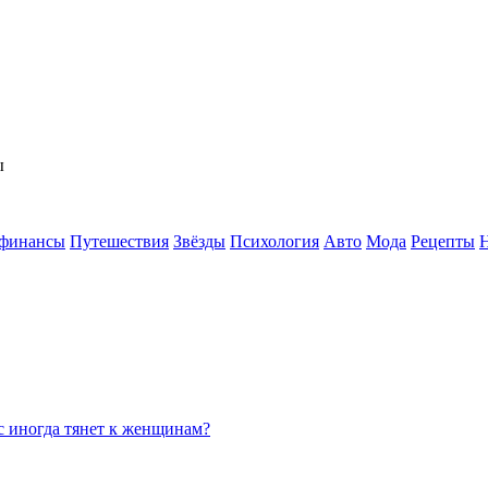
ы
 финансы
Путешествия
Звёзды
Психология
Авто
Мода
Рецепты
с иногда тянет к женщинам?