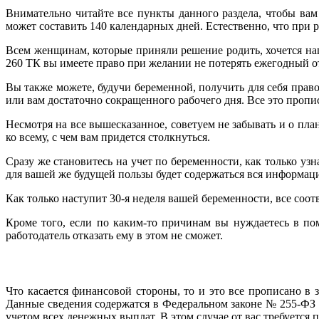
Внимательно читайте все пункты данного раздела, чтобы ва
может составить 140 календарных дней. Естественно, что при р
Всем женщинам, которые приняли решение родить, хочется напо
260 ТК вы имеете право при желании не потерять ежегодный от
Вы также можете, будучи беременной, получить для себя право
или вам достаточно сокращенного рабочего дня. Все это прописа
Несмотря на все вышесказанное, советуем не забывать и о пла
ко всему, с чем вам придется столкнуться.
Сразу же становитесь на учет по беременности, как только уз
для вашей же будущей пользы будет содержаться вся информация
Как только наступит 30-я неделя вашей беременности, все соо
Кроме того, если по каким-то причинам вы нуждаетесь в по
работодатель отказать ему в этом не сможет.
Что касается финансовой стороны, то и это все прописано в 
Данные сведения содержатся в Федеральном законе № 255-ФЗ (с
учетом всех денежных выплат. В этом случае от вас требуется