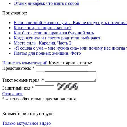
Отдых дикарем: что взять с собой
Популярное:
Если в личной жизни пауза… Как не отпугнуть потенциа
Какие они, женщины-кошки?
Как быть, если не нравится будущий зять
Когда жениха и невесту родители выбирают
Места силы. Карелия. Часть 2
«Я сошла с ума – мне нужна она» или почему нас иногда
Платья для полных женщин. Фото
Написать комментарий
Комментарии к статье
Представьтесь:
*
Текст комментария:
*
Защитный код
*
Отправить
*
– поля обязательны для заполнения
Комментарии отсутствуют
Только актуальное видео