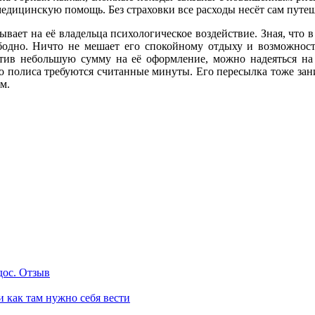
медицинскую помощь. Без страховки все расходы несёт сам путе
зывает на её владельца психологическое воздействие. Зная, что
бодно. Ничто не мешает его спокойному отдыху и возможност
атив небольшую сумму на её оформление, можно надеяться н
го полиса требуются считанные минуты. Его пересылка тоже зан
ом.
одос. Отзыв
и как там нужно себя вести