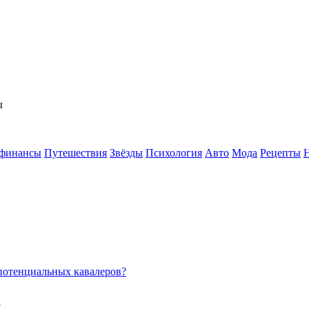
ы
 финансы
Путешествия
Звёзды
Психология
Авто
Мода
Рецепты
потенциальных кавалеров?
?