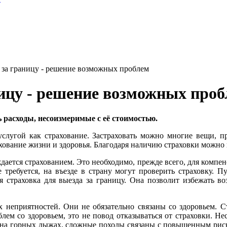
а за границу - решение возможных проблем
ницу - решение возможных про
 расходы, несоизмеримые с её стоимостью.
слугой как страхование. Застраховать можно многие вещи, пр
хование жизни и здоровья. Благодаря наличию страховки можно 
ается страхованием. Это необходимо, прежде всего, для компен
требуется, на въезде в страну могут проверить страховку. П
я страховка для выезда за границу. Она позволит избежать 
 неприятностей. Они не обязательно связаны со здоровьем. С
ем со здоровьем, это не повод отказываться от страховки. Н
на горных лыжах, сложные походы связаны с повышенным риско