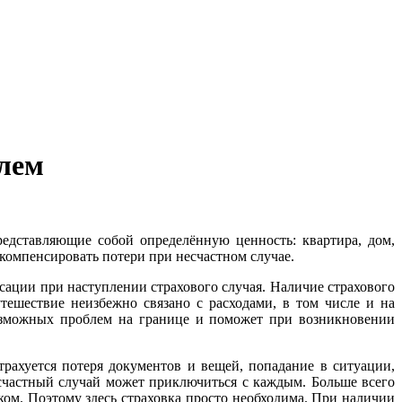
блем
едставляющие собой определённую ценность: квартира, дом,
компенсировать потери при несчастном случае.
сации при наступлении страхового случая. Наличие страхового
утешествие неизбежно связано с расходами, в том числе и на
возможных проблем на границе и поможет при возникновении
трахуется потеря документов и вещей, попадание в ситуации,
есчастный случай может приключиться с каждым. Больше всего
м. Поэтому здесь страховка просто необходима. При наличии