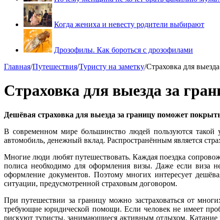
Когда жениха и невесту родители выбирают
Дрозофилы. Как бороться с дрозофилами
Главная
/
Путешествия
/
Туристу на заметку
/
Страховка для выезд
Страховка для выезда за гра
Дешёвая страховка для выезда за границу поможет покрыть
В современном мире большинство людей пользуются такой у
автомобиль, денежный вклад. Распространённым является стра
Многие люди любят путешествовать. Каждая поездка сопровожд
полиса необходимо для оформления визы. Даже если виза не 
оформление документов. Поэтому многих интересует дешёва
ситуации, предусмотренной страховым договором.
При путешествии за границу можно застраховаться от многих
требующие юридической помощи. Если человек не имеет пробл
рискуют туристы, занимающиеся активным отдыхом. Катание 