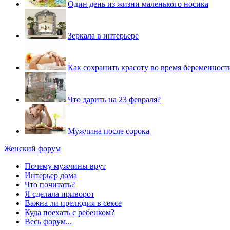
Один день из жизни маленького носика
Зеркала в интерьере
Как сохранить красоту во время беременност
Что дарить на 23 февраля?
Мужчина после сорока
Женский форум
Почему мужчины врут
Интерьер дома
Что почитать?
Я сделала приворот
Важна ли прелюдия в сексе
Куда поехать с ребенком?
Весь форум...