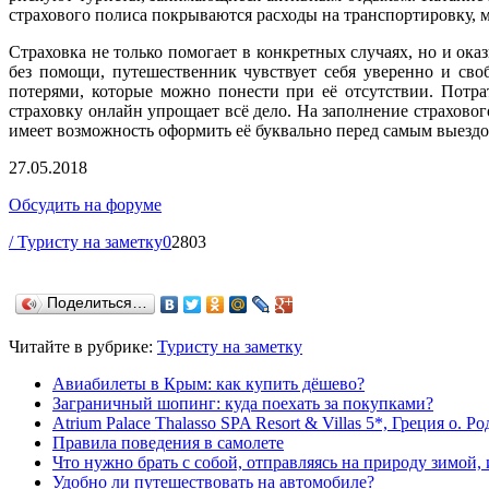
страхового полиса покрываются расходы на транспортировку, 
Страховка не только помогает в конкретных случаях, но и ока
без помощи, путешественник чувствует себя уверенно и сво
потерями, которые можно понести при её отсутствии. Потр
страховку онлайн упрощает всё дело. На заполнение страхово
имеет возможность оформить её буквально перед самым выезд
27.05.2018
Обсудить на форуме
/ Туристу на заметку
0
2803
Поделиться…
Читайте в рубрике:
Туристу на заметку
Авиабилеты в Крым: как купить дёшево?
Заграничный шопинг: куда поехать за покупками?
Atrium Palace Thalasso SPA Resort & Villas 5*, Греция о. Р
Правила поведения в самолете
Что нужно брать с собой, отправляясь на природу зимой, 
Удобно ли путешествовать на автомобиле?