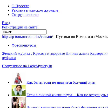
О Проекте
Реклама в женском журнале
Сотрудничество
Вход
Регистрация на сайте
https://p-tour.ru/countries/vetnam/
- Путевки во Вьетнам из Москв
Фотоконкурсы
Женский журнал :
Красота и здоровье
Личная жизнь
Карьера и
рубрики
Популярное на LadyMystery.ru
Как быть, если не нравится будущий зять
Если в личной жизни пауза… Как не отпугнуть 
Почему женщина не хочет брать фамилию мужа