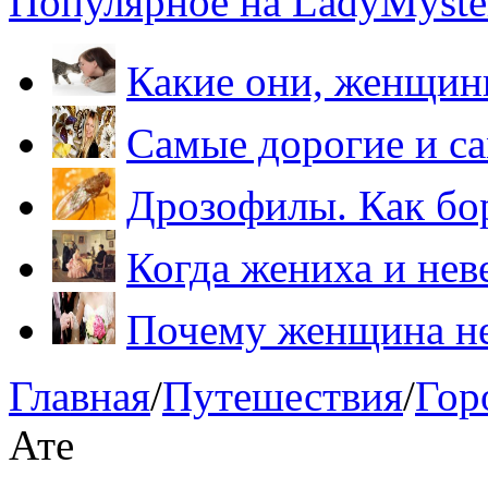
Популярное на LadyMyster
Какие они, женщи
Самые дорогие и са
Дрозофилы. Как бо
Когда жениха и нев
Почему женщина не
Главная
/
Путешествия
/
Гор
Ате