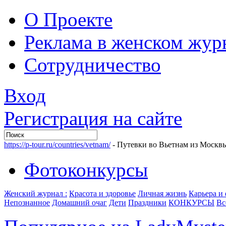
О Проекте
Реклама в женском жур
Сотрудничество
Вход
Регистрация на сайте
https://p-tour.ru/countries/vetnam/
- Путевки во Вьетнам из Москв
Фотоконкурсы
Женский журнал :
Красота и здоровье
Личная жизнь
Карьера и
Непознанное
Домашний очаг
Дети
Праздники
КОНКУРСЫ
Вс