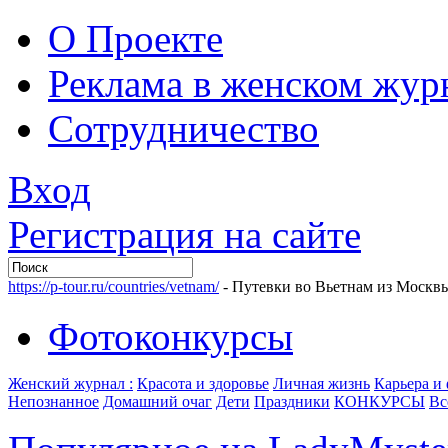
О Проекте
Реклама в женском жур
Сотрудничество
Вход
Регистрация на сайте
https://p-tour.ru/countries/vetnam/
- Путевки во Вьетнам из Москв
Фотоконкурсы
Женский журнал :
Красота и здоровье
Личная жизнь
Карьера и
Непознанное
Домашний очаг
Дети
Праздники
КОНКУРСЫ
Вс