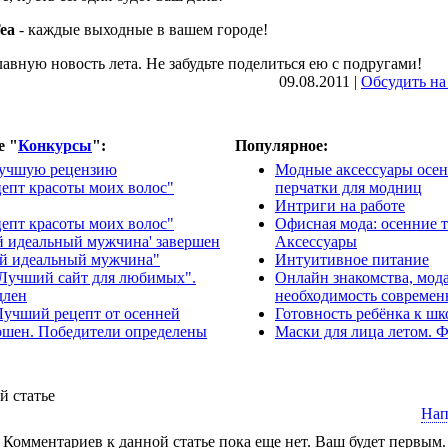
Tea
- каждые выходные в вашем городе!
лавную новость лета. Не забудьте поделиться ею с подругами!
09.08.2011 |
Обсудить на
е "
Конкурсы
":
Популярное:
лучшую рецензию
Модные аксессуары осен
епт красоты моих волос"
перчатки для модниц
Интриги на работе
епт красоты моих волос"
Офисная мода: осенние 
й идеальный мужчина' завершен
Аксессуары
й идеальный мужчина"
Интуитивное питание
"Лучший сайт для любимых".
Онлайн знакомства, мод
длен
необходимость современ
Лучший рецепт от осенней
Готовность ребёнка к шк
ршен. Победители определены
Маски для лица летом. 
й статье
Нап
Комментариев к данной статье пока еще нет. Ваш будет первым.