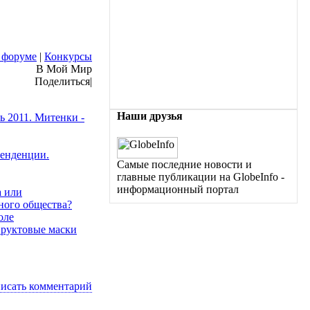
 форуме
|
Конкурсы
В Мой Мир
Поделиться
|
Наши друзья
ь 2011. Митенки -
тенденции.
Самые последние новости и
главные публикации на GlobeInfo -
информационный портал
а или
ного общества?
оле
Фруктовые маски
исать комментарий