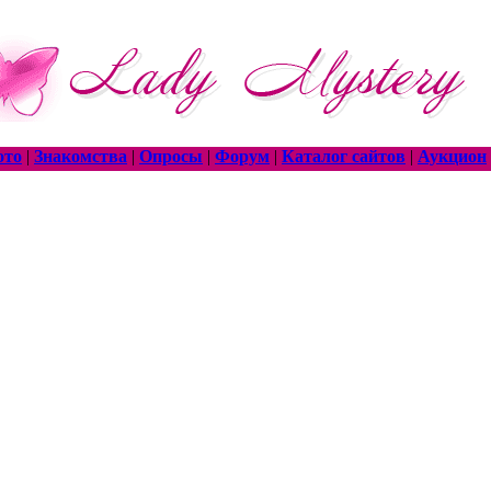
ото
|
Знакомства
|
Опросы
|
Форум
|
Каталог сайтов
|
Аукцион