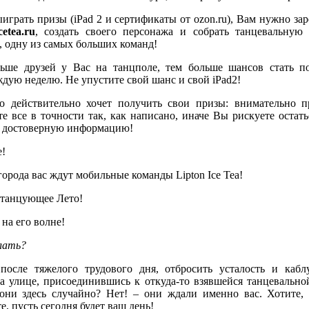
ыиграть призы (iPad 2 и сертификаты от ozon.ru), Вам нужно за
cetea.ru
, создать своего персонажа и собрать танцевальную
е, одну из самых больших команд!
ьше друзей у Вас на танцполе, тем больше шансов стать п
дую неделю. Не упустите свой шанс и свой iPad2!
то действительно хочет получить свои призы: внимательно п
те все в точности так, как написано, иначе Вы рискуете остат
е достоверную информацию!
е!
орода вас ждут мобильные команды Lipton Ice Tea!
о танцующее Лето!
на его волне!
лать?
осле тяжелого трудового дня, отбросить усталость и кабл
а улице, присоединившись к откуда-то взявшейся танцевальной
 они здесь случайно? Нет! – они ждали именно вас. Хотите, 
е, пусть сегодня будет ваш день!