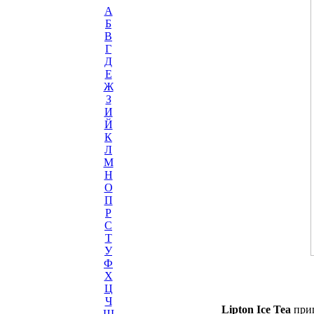
А
Б
В
Г
Д
Е
Ж
З
И
Й
К
Л
М
Н
О
П
Р
С
Т
У
Ф
Х
Ц
Ч
Lipton Ice Tea
приг
Ш