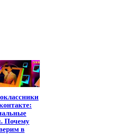
оклассники
 контакте:
иальные
и. Почему
верим в