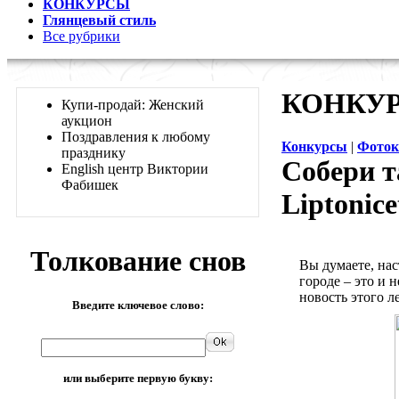
КОНКУРСЫ
Глянцевый стиль
Все рубрики
КОНКУР
Купи-продай: Женский
аукцион
Поздравления к любому
Конкурсы
|
Фоток
празднику
Собери т
English центр Виктории
Фабишек
Liptonice
Толкование снов
Вы думаете, нас
городе – это и 
новость этого ле
Введите ключевое слово:
или выберите первую букву: