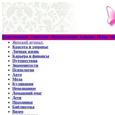
Консультации
|
Гороскоп
|
Предсказания
|
Сонник
|
Игры
|
Ф
Женский журнал:
Красота и здоровье
Личная жизнь
Карьера и финансы
Путешествия
Знаменитости
Психология
Авто
Мода
Кулинария
Непознанное
Домашний очаг
Дети
Праздники
Библиотека
Видео