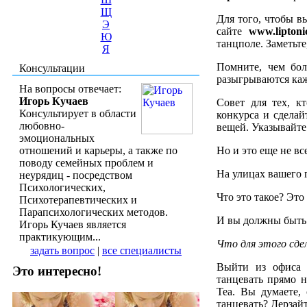
Щ
Для того, чтобы в
Э
сайте
www.liptoni
Ю
танцполе. Заметьт
Я
Помните, чем бол
Консультации
разыгрываются каж
На вопросы отвечает:
Игорь Кучаев
Совет для тех, к
Консультирует в области
конкурса и сделай
любовно-
вещей. Указывайт
эмоциональных
отношений и карьеры, а также по
Но и это еще не вс
поводу семейных проблем и
На улицах вашего г
неурядиц - посредством
Психологических,
Что это такое? Эт
Психотерапевтических и
Парапсихологических методов.
И вы должны быть 
Игорь Кучаев является
практикующим...
Что для этого сде
задать вопрос
|
все специалисты
Выйти из офиса п
Это интересно!
танцевать прямо н
Tea. Вы думаете,
танцевать? Дерзайт