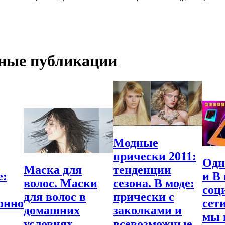
ные публикации
Модные
прически 2011:
Одн
Маска для
тенденции
е:
и В
волос. Маски
сезона. В моде:
соц
для волос в
прически с
онно
сет
домашних
заколками и
мы 
условиях.
всевозможные