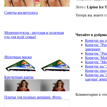
Лето с
Lipton Ice 
Советы косметолога
Теперь вы знаете г
Морепродукты - вкусная и полезная
Читайте в рубрик
еда для всей семьи!
Конкурс на 
Конкурс "Рец
завершен
Конкурс "Рец
Яблочные маски
Конкурс 'Мо
Конкурс "Мо
Конкурс на 
Конкурс про
Конкурс на '
Кредитные карты
хандры' зеве
Комментарии к это
Платья для полных женщин. Фото.