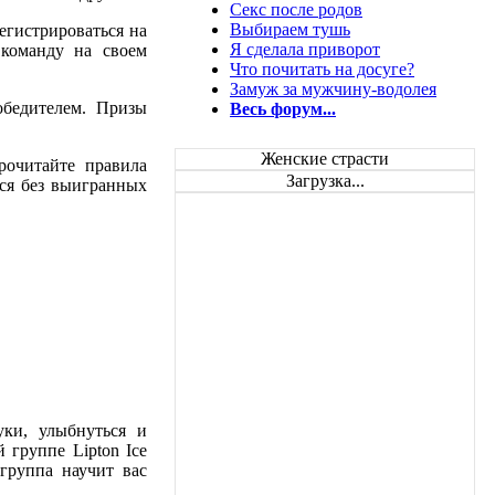
Секс после родов
Выбираем тушь
регистрироваться на
Я сделала приворот
 команду на своем
Что почитать на досуге?
Замуж за мужчину-водолея
обедителем. Призы
Весь форум...
Женские страсти
рочитайте правила
Загрузка...
ься без выигранных
уки, улыбнуться и
 группе Lipton Ice
группа научит вас