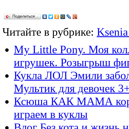
Поделиться…
Читайте в рубрике:
Kseni
My Little Pony. Моя ко
игрушек. Розыгрыш фи
Кукла ЛОЛ Эмили забол
Мультик для девочек 3
Ксюша КАК МАМА корми
играем в куклы
Влог Без кота и жизнь н