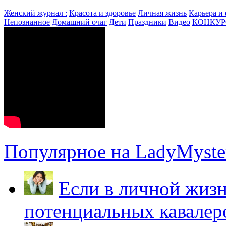
Женский журнал :
Красота и здоровье
Личная жизнь
Карьера и
Непознанное
Домашний очаг
Дети
Праздники
Видео
КОНКУ
Популярное на LadyMyster
Если в личной жизн
потенциальных кавалер