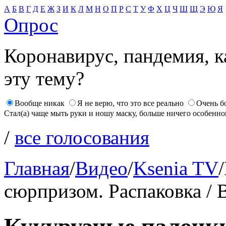
А
Б
В
Г
Д
Е
Ж
З
И
К
Л
М
Н
О
П
Р
С
Т
У
Ф
Х
Ц
Ч
Ш
Щ
Э
Ю
Я
Опрос
Коронавирус, пандемия, к
эту тему?
Вообще никак
Я не верю, что это все реально
Очень б
Стал(а) чаще мыть руки и ношу маску, больше ничего особенно
/
все голосования
Главная
/
Видео
/
Ksenia TV
/
сюрпризом. Распаковка / 