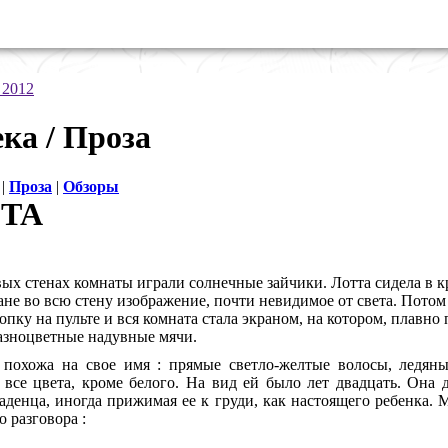
 2012
ка / Проза
|
Проза
|
Обзоры
ТА
ых стенах комнаты играли солнечные зайчики. Лотта сидела в к
ане во всю стену изображение, почти невидимое от света. Потом
пку на пульте и вся комната стала экраном, на котором, плавно 
азноцветные надувные мячи.
похожа на свое имя : прямые светло-желтые волосы, ледяные
 все цвета, кроме белого. На вид ей было лет двадцать. Она 
денца, иногда прижимая ее к груди, как настоящего ребенка.
 разговора :