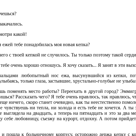
ячешься?
акачались.
мотри какой!
и ежей тебе понадобилась моя новая кепка?
чего с твоей кепкой не случилось. Ты только поэтому такой серд
к тебе очень хорошо отношусь. Я хочу сказать... Я занят в эти вых
пальцами любопытный нос ежа, высунувшийся из кепки, по
улыбаясь, только глаза, застывшие, хрустально-голубые не улыба
шь поменять место работы? Переехать в другой город? Эммиг
ишься? Рассказать чего? Я тебе очень нравлюсь, так нравлюсь, ч
еще ничего, скоро станет очевидно, как ты неестественно помол
не чувствуешь ни тепла, ни холода и есть тебе не хочется. А ты 
е выглядела на двадцать, а теперь на пятнадцать и это за два 
ду себе любовницу, съезжу на курорт, отдохну. А потом прийдет
ь и пошла к больничному корпусу, осторожно держа кепку с к