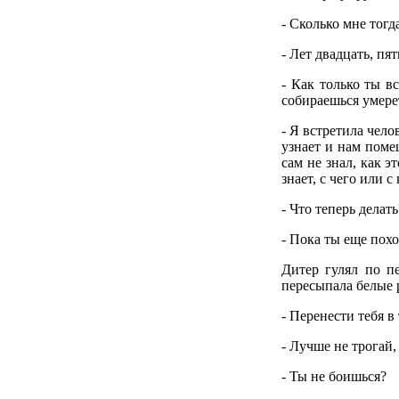
- Сколько мне тогд
- Лет двадцать, пя
- Как только ты в
собираешься умере
- Я встретила чело
узнает и нам поме
сам не знал, как э
знает, с чего или с
- Что теперь делать
- Пока ты еще похо
Дитер гулял по п
пересыпала белые 
- Перенести тебя в
- Лучше не трогай,
- Ты не боишься?