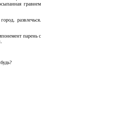
осыпанная гравием
ород, развлечься.
мпонемент парень с
.
ибудь?