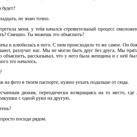
а будет?
тнадцать, не знаю точно.
стретила меня, у тебя начался стремительный процесс омоложен
ть? Смешно. Ты можешь это объяснить?
века и влюбилась в него. С ним происходило то же самое. Он боя
шают, разлучат нас. Мы не могли быть друг без друга. Мы прят
то объяснить, рассказывал, что у него была женщина и с ней бы
 кого это началось.
?
ж на фото в твоем паспорте, нужно уехать подальше от сюда.
есчанным дюнам, переодически возвращаясь на то место, где 
ракушки с одной руки на другую.
 тень?
 просто посиди рядом.