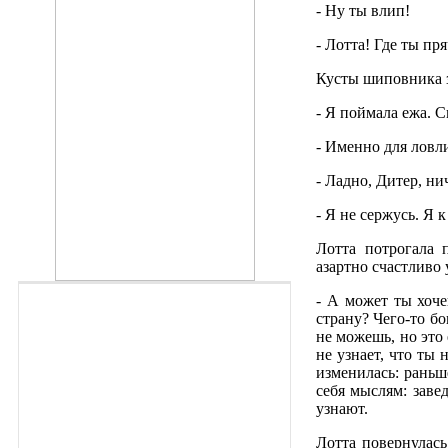
- Ну ты влип!
- Лотта! Где ты пр
Кусты шиповника з
- Я поймала ежа. С
- Именно для ловл
- Ладно, Дитер, ни
- Я не сержусь. Я 
Лотта потрогала 
азартно счастливо 
- А может ты хоче
страну? Чего-то бо
не можешь, но это 
не узнает, что ты 
изменилась: раньш
себя мыслям: заве
узнают.
Лотта повернулас