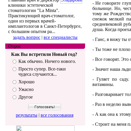
- Не говорите глу
клиники эстетической
больнице. Но, чес
стоматологии "La Minta".
тому же Рождество
Практикующий врач-стоматолог,
снежок мелкий пад
один из первых врачей-
средневековой руб
имплантологов в Санкт-Петербурге,
душа. Когда проеха
с большим опытом ра...
задать вопрос
|
все специалисты
- Ганс, я вижу ты о
Опрос
- Ты тоже не плох
Как Вы встретили Новый год?
- Все говорят. Это
Как обычно. Ничего нового.
Просто супер. Все-таки
- Значит наша льд
чудеса случаются...
- Гуляет по саду
Хорошо
витамины.
Ужасно
- Разговаривает то
Другое
- Раз в неделю выв
- А как она к этом
результаты
|
все голосования
- Строит на меня п