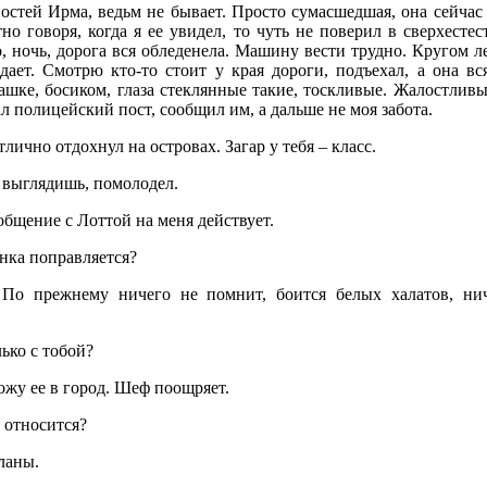
постей Ирма, ведьм не бывает. Просто сумасшедшая, она сейчас
тно говоря, когда я ее увидел, то чуть не поверил в сверхесте
, ночь, дорога вся обледенела. Машину вести трудно. Кругом л
ает. Смотрю кто-то стоит у края дороги, подъехал, а она вся
ашке, босиком, глаза стеклянные такие, тоскливые. Жалостливы
л полицейский пост, сообщил им, а дальше не моя забота.
тлично отдохнул на островах. Загар у тебя – класс.
о выглядишь, помолодел.
 общение с Лоттой на меня действует.
инка поправляется?
. По прежнему ничего не помнит, боится белых халатов, нич
лько с тобой?
ожу ее в город. Шеф поощряет.
у относится?
ланы.