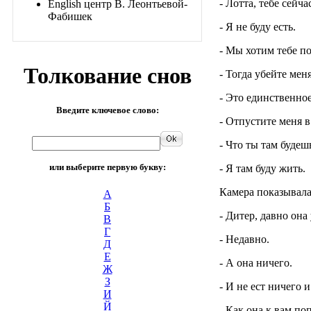
- Лотта, тебе сейча
English центр В. Леонтьевой-
Фабишек
- Я не буду есть.
- Мы хотим тебе п
Толкование снов
- Тогда убейте меня
- Это единственное
Введите ключевое слово:
- Отпустите меня в
- Что ты там будеш
или выберите первую букву:
- Я там буду жить.
Камера показывала
А
Б
- Дитер, давно она 
В
Г
- Недавно.
Д
Е
- А она ничего.
Ж
З
- И не ест ничего и
И
Й
- Как она к вам по