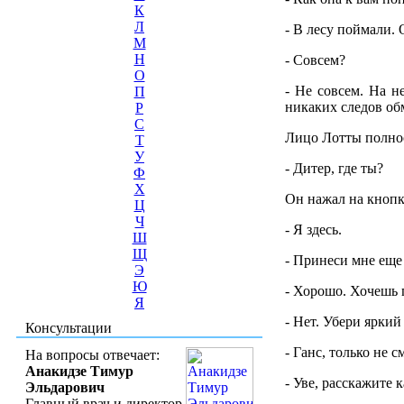
К
Л
- В лесу поймали. 
М
Н
- Совсем?
О
- Не совсем. На н
П
никаких следов об
Р
С
Лицо Лотты полнос
Т
У
- Дитер, где ты?
Ф
Х
Он нажал на кнопк
Ц
Ч
- Я здесь.
Ш
Щ
- Принеси мне еще
Э
Ю
- Хорошо. Хочешь 
Я
- Нет. Убери яркий
Консультации
- Ганс, только не 
На вопросы отвечает:
Анакидзе Тимур
- Уве, расскажите 
Эльдарович
Главный врач и директор