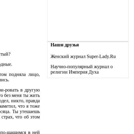
Наши друзья
итый?
Женский журнал Super-Lady.Ru
одные.
Научно-популярный журнал о
религии Империя Духа
том подняла лицо,
лись.
ри-ровать в другую
то без меня ты жить
одел, никто, правда
заметил, что я тоже
месяца. Ты утешаешь
 страх, что об этом
опо-шащимся в ней