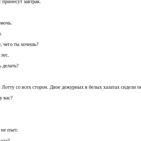
с принесут завтрак.
омочь.
.
, чего ты хочешь?
 лес.
ь делать?
 Лотту со всех сторон. Двое дежурных в белых халатах сидели п
у вас?
 не пъет.
пала?