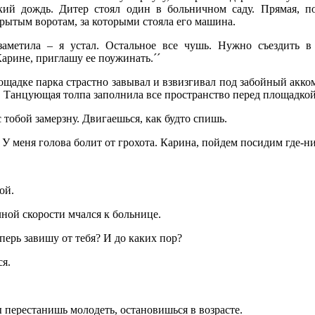
ий дождь. Дитер стоял один в больничном саду. Прямая, п
крытым воротам, за которыми стояла его машина.
заметила – я устал. Остальное все чушь. Нужно съездить в г
арине, приглашу ее поужинать.´´
щадке парка страстно завывал и взвизгивал под забойный акко
. Танцующая толпа заполнила все пространство перед площадкой
 с тобой замерзну. Двигаешься, как будто спишь.
а. У меня голова болит от грохота. Карина, пойдем посидим где-н
ой.
лной скорости мчался к больнице.
теперь завишу от тебя? И до каких пор?
ся.
ы перестанишь молодеть, остановишься в возрасте.