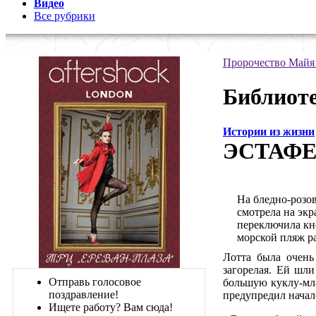
Видео
Все рубрики
Пророчество Майя
Библиоте
Истории из жизни
ЭСТАФЕ
На бледно-розов
смотрела на экр
переключила кно
морской пляж р
Лотта была очень 
загорелая. Ей шли
Отправь голосовое
большую куклу-мла
поздравление!
предупредил начало
Ищете работу? Вам сюда!