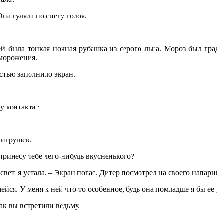
Она гуляла по снегу голоя.
ей была тонкая ночная рубашка из серого льна. Мороз был гра
морожения.
тью заполнило экран.
у контакта :
 игрушек.
принесу тебе чего-нибудь вкусненького?
 свет, я устала. – Экран погас. Дитер посмотрел на своего напарн
смейся. У меня к ней что-то особенное, будь она помладше я бы ее
как вы встретили ведьму.