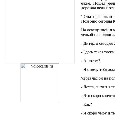
ежем. Пошел мелк
дорожка вела к от
´´Она правильно 
Позвоню сегодня К
На освещенной пло
челкой на поллица
- Дитер, я сегодня
- Здесь такая тоск
- А потом?
- Я отвезу тебя дом
Через час он на по
- Лотта, значит я 
- Это скоро кончит
- Как?
- Я скоро умру и т