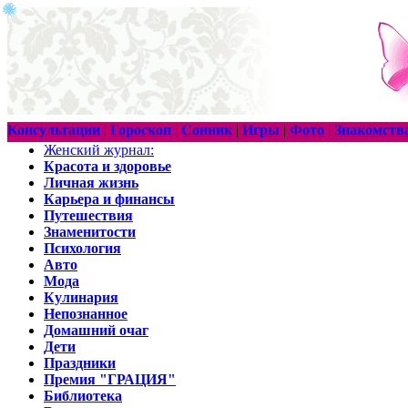
Консультации
|
Гороскоп
|
Сонник
|
Игры
|
Фото
|
Знакомств
Женский журнал:
Красота и здоровье
Личная жизнь
Карьера и финансы
Путешествия
Знаменитости
Психология
Авто
Мода
Кулинария
Непознанное
Домашний очаг
Дети
Праздники
Премия "ГРАЦИЯ"
Библиотека