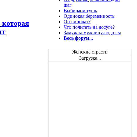
шаг
Выбираем тушь
Одинокая беременность
Он виноват?
, которая
Что почитать на досуге?
ит
Замуж за мужчину-водолея
Весь форум...
Женские страсти
Загрузка...