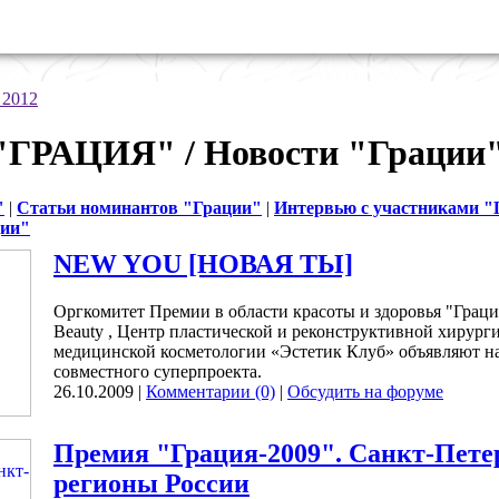
 2012
"ГРАЦИЯ" / Новости "Грации
"
|
Статьи номинантов "Грации"
|
Интервью с участниками "
ции"
NEW YOU [НОВАЯ ТЫ]
Оргкомитет Премии в области красоты и здоровья "Граци
Beauty , Центр пластической и реконструктивной хирург
медицинской косметологии «Эстетик Клуб» объявляют н
совместного cуперпроекта.
26.10.2009 |
Комментарии (0)
|
Обсудить на форуме
Премия "Грация-2009". Санкт-Пете
регионы России