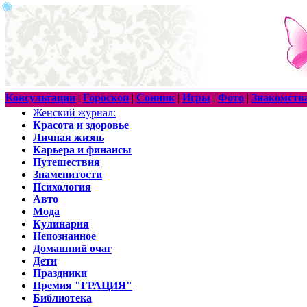
Консультации
|
Гороскоп
|
Сонник
|
Игры
|
Фото
|
Знакомств
Женский журнал:
Красота и здоровье
Личная жизнь
Карьера и финансы
Путешествия
Знаменитости
Психология
Авто
Мода
Кулинария
Непознанное
Домашний очаг
Дети
Праздники
Премия "ГРАЦИЯ"
Библиотека