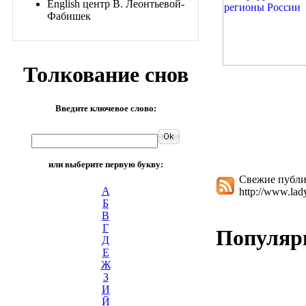
English центр В. Леонтьевой-
Фабишек
Толкование снов
Введите ключевое слово:
или выберите первую букву:
Свежие публи
А
http://www.lad
Б
В
Г
Популяр
Д
Е
Ж
З
И
Й