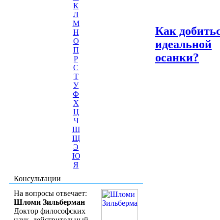
К
Л
М
Как добить
Н
О
идеальной
П
осанки?
Р
С
Т
У
Ф
Х
Ц
Ч
Ш
Щ
Э
Ю
Я
Консультации
На вопросы отвечает:
Шломи Зильберман
Доктор философских
наук, действительный