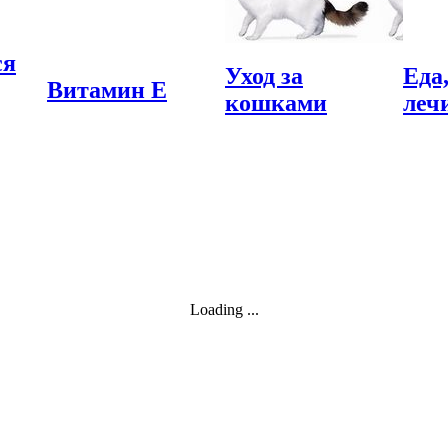
ся
Уход за
Еда
Витамин Е
кошками
леч
Loading ...