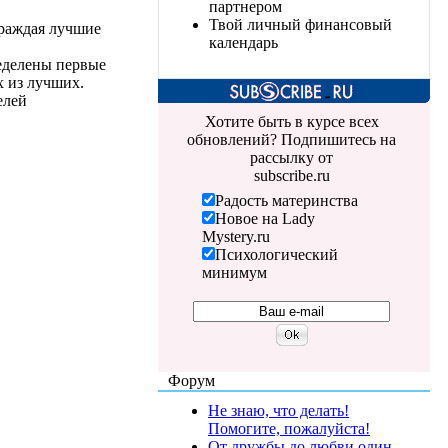
партнером
Твой личный финансовый
граждая лучшие
календарь
еделены первые
х из лучших.
елей
Хотите быть в курсе всех
обновлений? Подпишитесь на
рассылку от
subscribe.ru
Радость материнства
Новое на Lady
Mystery.ru
Психологический
минимум
Форум
Не знаю, что делать!
Помогите, пожалуйста!
От дружбы до любви один