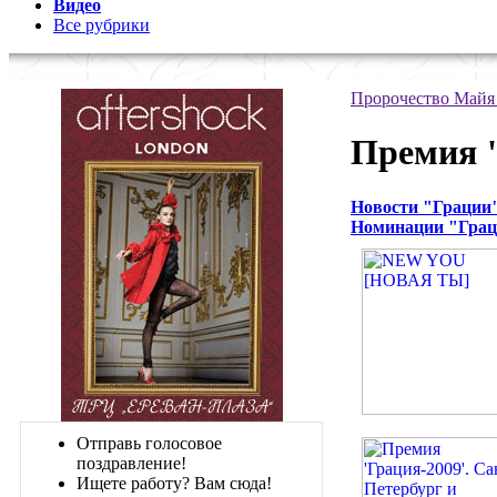
Видео
Все рубрики
Пророчество Майя
Премия 
Новости "Грации
Номинации "Гра
Отправь голосовое
поздравление!
Ищете работу? Вам сюда!