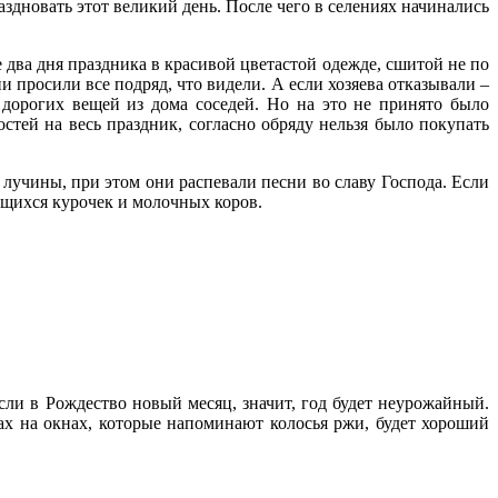
аздновать этот великий день. После чего в селениях начинались
 два дня праздника в красивой цветастой одежде, сшитой не по
 просили все подряд, что видели. А если хозяева отказывали –
 дорогих вещей из дома соседей. Но на это не принято было
стей на весь праздник, согласно обряду нельзя было покупать
 лучины, при этом они распевали песни во славу Господа. Если
ущихся курочек и молочных коров.
Если в Рождество новый месяц, значит, год будет неурожайный.
рах на окнах, которые напоминают колосья ржи, будет хороший