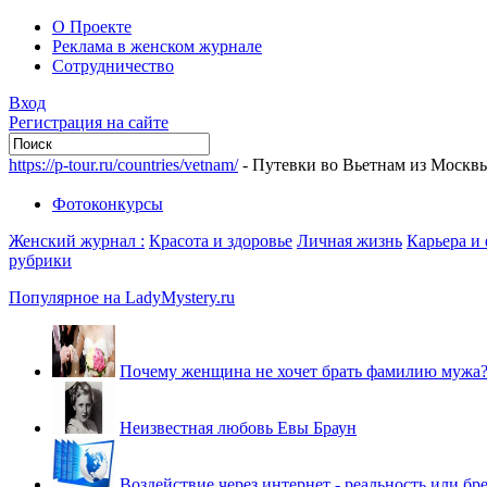
О Проекте
Реклама в женском журнале
Сотрудничество
Вход
Регистрация на сайте
https://p-tour.ru/countries/vetnam/
- Путевки во Вьетнам из Москв
Фотоконкурсы
Женский журнал :
Красота и здоровье
Личная жизнь
Карьера и
рубрики
Популярное на LadyMystery.ru
Почему женщина не хочет брать фамилию мужа
Неизвестная любовь Евы Браун
Воздействие через интернет - реальность или бр