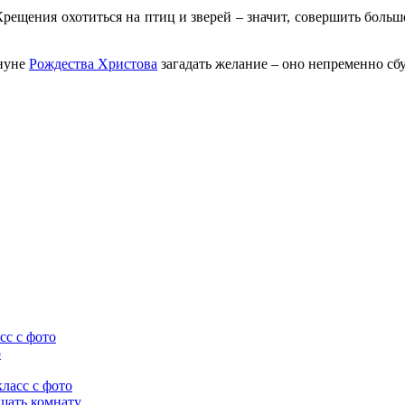
Крещения охотиться на птиц и зверей – значит, совершить больш
ануне
Рождества Христова
загадать желание – оно непременно сбу
сс с фото
о
ласс с фото
ашать комнату