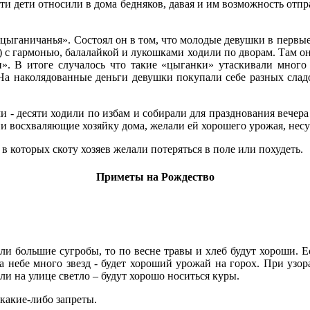
ути дети относили в дома бедняков, давая и им возможность отпр
цыганичанья». Состоял он в том, что молодые девушки в первые
) с гармонью, балалайкой и лукошками ходили по дворам. Там они
ти». В итоге случалось что такие «цыганки» утаскивали много
На наколядованные деньги девушки покупали себе разных сладо
и - десяти ходили по избам и собирали для празднования вечера
ни восхваляющие хозяйку дома, желали ей хорошего урожая, нес
в которых скоту хозяев желали потеряться в поле или похудеть.
Приметы на Рождество
сли большие сугробы, то по весне травы и хлеб будут хороши. 
на небе много звезд - будет хороший урожай на горох. При узо
ли на улице светло – будут хорошо носиться куры.
какие-либо запреты.