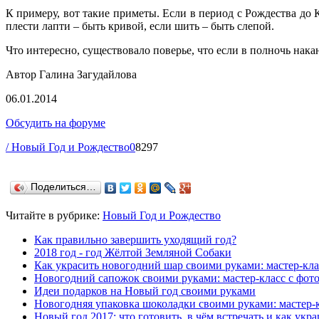
К примеру, вот такие приметы. Если в период с Рождества до 
плести лапти – быть кривой, если шить – быть слепой.
Что интересно, существовало поверье, что если в полночь нак
Автор Галина Загудайлова
06.01.2014
Обсудить на форуме
/ Новый Год и Рождество
0
8297
Поделиться…
Читайте в рубрике:
Новый Год и Рождество
Как правильно завершить уходящий год?
2018 год - год Жёлтой Земляной Собаки
Как украсить новогодний шар своими руками: мастер-кла
Новогодний сапожок своими руками: мастер-класс с фот
Идеи подарков на Новый год своими руками
Новогодняя упаковка шоколадки своими руками: мастер-к
Новый год 2017: что готовить, в чём встречать и как укр