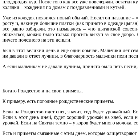
плодородия кур. После того как все уже повечеряли, остатки к
колядки – хождения по домам с поздравлениями и кутьей.
Уже из колядок появился новый обычай. Носил он название – «
росту и, накинув большие платки (как принято в одежде цыган
все равно забирали, это называлось – «по цыганской совес
обижаться, можно было только просить выкуп за свое добро. 
ничего полезного на эти деньги.
Был в этот великий день и еще один обычай. Мальчики лет сем
им давали в ответ лучины, в благодарность мальчики пели пес
А если мальчикам не давали лучины, принято было петь песни, 
Богато Рождество и на свои приметы.
К примеру, есть погодные рождественские приметы.
Если на Рождество идет снег, значит, год будет урожайный. Е
Если в этот день иней, будет хороший урожай на хлеб, если 
урожай. Если на Святки темно – у коров будет много молока, ес
Есть и приметы связанные с этим днем, которые олицетворяют 