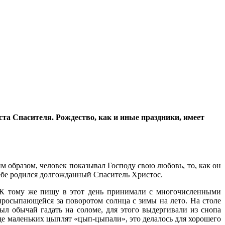
та Спасителя. Рождество, как и иные праздники, имеет
м образом, человек показывал Господу свою любовь, то, как он
небе родился долгожданный Спаситель Христос.
К тому же пищу в этот день принимали с многочисленными
просыпающейся за поворотом солнца с зимы на лето. На столе
 обычай гадать на соломе, для этого выдергивали из снопа
иде маленьких цыплят «цып-цыпали», это делалось для хорошего