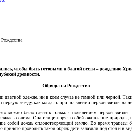
 Рождества
ились, чтобы быть готовыми к благой вести – рождению Хрис
лубокой древности.
Обряды на Рождество
и цветной одежде, ни в коем случае не темной или черной. Таки
и первую звезду, как когда-то при появлении первой звезды на 
то можно было сделать только с появлением первой звезды.
являлась солома. Она олицетворяла собой оживление природы, 
е собой дождь оплодотворяющий землю. Во время трапезы был
о принято проводить такой обряд: дети залазили под стол и в в