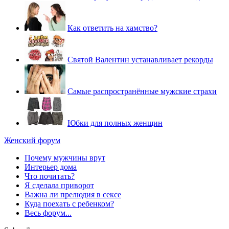
Как ответить на хамство?
Святой Валентин устанавливает рекорды
Самые распространённые мужские страхи
Юбки для полных женщин
Женский форум
Почему мужчины врут
Интерьер дома
Что почитать?
Я сделала приворот
Важна ли прелюдия в сексе
Куда поехать с ребенком?
Весь форум...