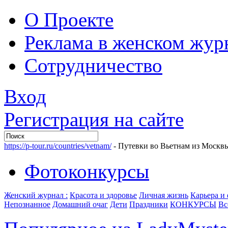
О Проекте
Реклама в женском жур
Сотрудничество
Вход
Регистрация на сайте
https://p-tour.ru/countries/vetnam/
- Путевки во Вьетнам из Москв
Фотоконкурсы
Женский журнал :
Красота и здоровье
Личная жизнь
Карьера и
Непознанное
Домашний очаг
Дети
Праздники
КОНКУРСЫ
Вс