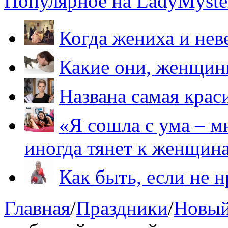
Популярное на LadyMyster
Когда жениха и нев
Какие они, женщи
Названа самая крас
«Я сошла с ума – м
иногда тянет к женщин
Как быть, если не 
Главная
/
Праздники
/
Новый