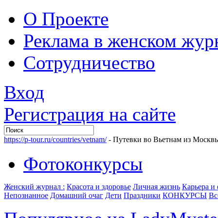
О Проекте
Реклама в женском жур
Сотрудничество
Вход
Регистрация на сайте
https://p-tour.ru/countries/vetnam/
- Путевки во Вьетнам из Москв
Фотоконкурсы
Женский журнал :
Красота и здоровье
Личная жизнь
Карьера и
Непознанное
Домашний очаг
Дети
Праздники
КОНКУРСЫ
Вс