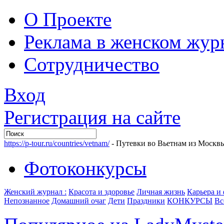
О Проекте
Реклама в женском жур
Сотрудничество
Вход
Регистрация на сайте
https://p-tour.ru/countries/vetnam/
- Путевки во Вьетнам из Москв
Фотоконкурсы
Женский журнал :
Красота и здоровье
Личная жизнь
Карьера и
Непознанное
Домашний очаг
Дети
Праздники
КОНКУРСЫ
Вс