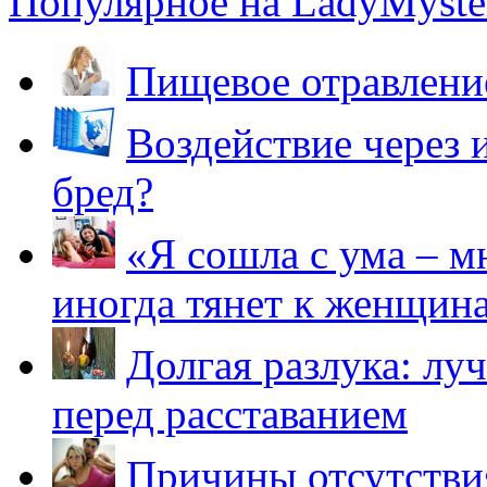
Популярное на LadyMyster
Пищевое отравление
Воздействие через 
бред?
«Я сошла с ума – м
иногда тянет к женщин
Долгая разлука: лу
перед расставанием
Причины отсутствия