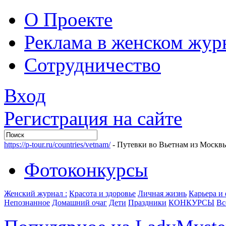
О Проекте
Реклама в женском жур
Сотрудничество
Вход
Регистрация на сайте
https://p-tour.ru/countries/vetnam/
- Путевки во Вьетнам из Москв
Фотоконкурсы
Женский журнал :
Красота и здоровье
Личная жизнь
Карьера и
Непознанное
Домашний очаг
Дети
Праздники
КОНКУРСЫ
Вс