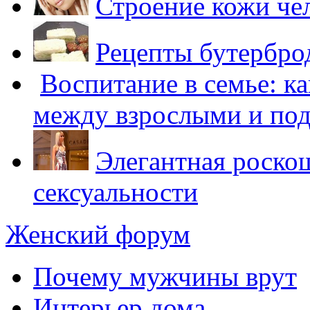
Строение кожи че
Рецепты бутербро
Воспитание в семье: к
между взрослыми и по
Элегантная роскош
сексуальности
Женский форум
Почему мужчины врут
Интерьер дома