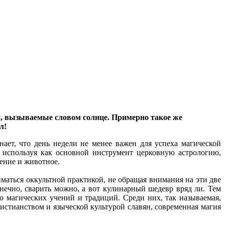
ии, вызываемые словом солнце. Примерно такое же
л!
ает, что день недели не менее важен для успеха магической
, используя как основной инструмент церковную астрологию,
тение и животное.
маться оккультной практикой, не обращая внимания на эти две
онечно, сварить можно, а вот кулинарный шедевр вряд ли. Тем
о магических учений и традиций. Среди них, так называемая,
истианством и языческой культурой славян, современная магия