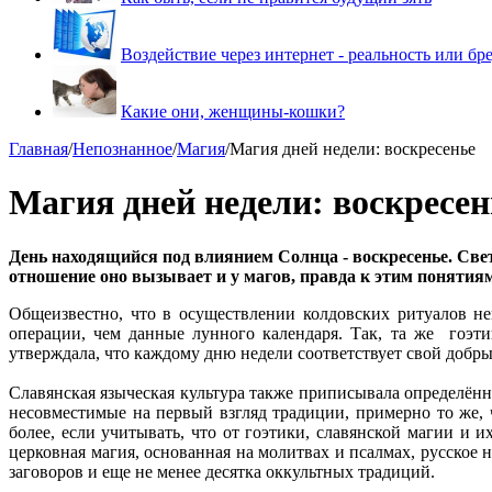
Воздействие через интернет - реальность или бр
Какие они, женщины-кошки?
Главная
/
Непознанное
/
Магия
/
Магия дней недели: воскресенье
Магия дней недели: воскресен
День находящийся под влиянием Солнца - воскресенье. Свет
отношение оно вызывает и у магов, правда к этим понятия
Общеизвестно, что в осуществлении колдовских ритуалов не
операции, чем данные лунного календаря. Так, та же гоэти
утверждала, что каждому дню недели соответствует свой добрый
Славянская языческая культура также приписывала определённ
несовместимые на первый взгляд традиции, примерно то же, ч
более, если учитывать, что от гоэтики, славянской магии и
церковная магия, основанная на молитвах и псалмах, русское
заговоров и еще не менее десятка оккультных традиций.