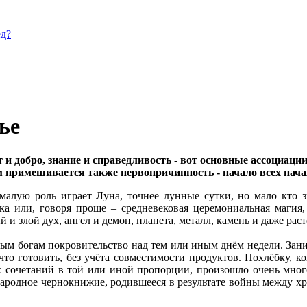
ед?
ье
 и добро, знание и справедливость - вот основные ассоциац
м примешивается также первопричинность - начало всех нача
малую роль играет Луна, точнее лунные сутки, но мало кто зн
ка или, говоря проще – средневековая церемониальная магия
 и злой дух, ангел и демон, планета, металл, камень и даже рас
ым богам покровительство над тем или иным днём недели. Зани
то готовить, без учёта совместимости продуктов. Похлёбку, к
 их сочетаний в той или иной пропорции, произошло очень мног
 народное чернокнижие, родившееся в результате войны между хр