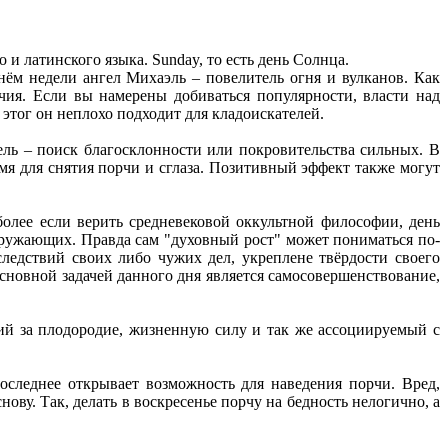
и латинского языка. Sunday, то есть день Солнца.
нём недели ангел Михаэль – повелитель огня и вулканов. Как
чия. Если вы намерены добиваться популярности, власти над
 этог он неплохо подходит для кладоискателей.
ель – поиск благосклонности или покровительства сильных. В
мя для снятия порчи и сглаза. Позитивный эффект также могут
олее если верить средневековой оккультной философии, день
окружающих. Правда сам "духовный рост" может пониматься по-
следствий своих либо чужих дел, укреплене твёрдости своего
основной задачей данного дня является самосовершенствование,
ий за плодородие, жизненную силу и так же ассоциируемый с
оследнее открывает возможность для наведения порчи. Вред,
нову. Так, делать в воскресенье порчу на бедность нелогично, а