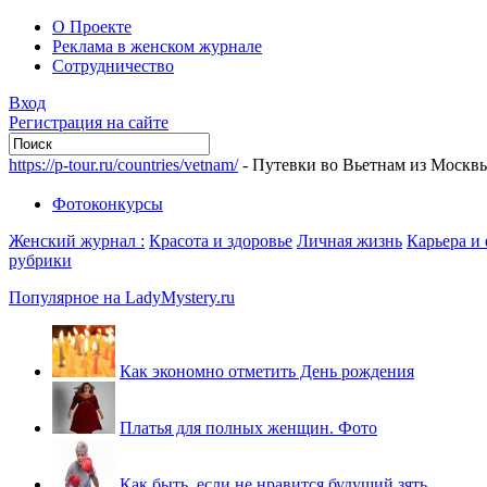
О Проекте
Реклама в женском журнале
Сотрудничество
Вход
Регистрация на сайте
https://p-tour.ru/countries/vetnam/
- Путевки во Вьетнам из Москв
Фотоконкурсы
Женский журнал :
Красота и здоровье
Личная жизнь
Карьера и
рубрики
Популярное на LadyMystery.ru
Как экономно отметить День рождения
Платья для полных женщин. Фото
Как быть, если не нравится будущий зять