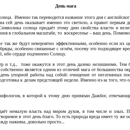
День мага
лнца. Именно так переводится название этого дня с английского 
 на сей день оказывает именно это светило, а правит первым д
 Символика солнца придаёт этому дню свойства власти и вели
яния в глобальном масштабе, то воскресенье – ваш день. Помимо
е так же будут невероятно эффективными, особенно если их ц
ряды, особенно связанные с огнём, посему это подходящее вре
й, ибо сердце подчинено Солнцу.
р и т.д., тоже окажутся в этот день далеко нелишними. Тем б
о собственно является одним из отличий мага от большинства 
о день упорной работы над собой: очищение от негативных по
дготовка к делам предстоящей недели. Именно из-за того, что 
 мифология, в которой к этому дню привязан Дажбог, отвечающ
аёт немалую власть над миром духов, в том числе и злых. П
оримое в этот день благо. То есть природа вреда имеет ту же ос
ажду наживы, довольно просто...