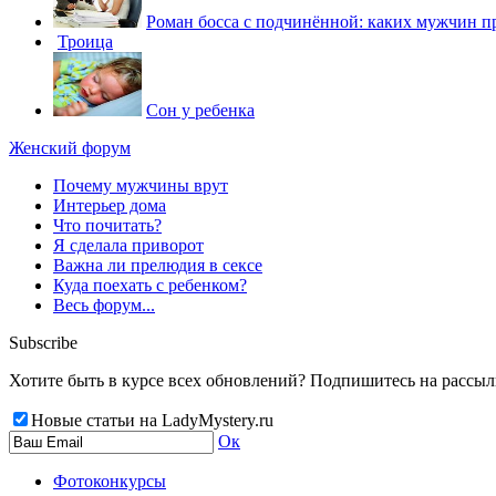
Роман босса с подчинённой: каких мужчин 
Троица
Сон у ребенка
Женский форум
Почему мужчины врут
Интерьер дома
Что почитать?
Я сделала приворот
Важна ли прелюдия в сексе
Куда поехать с ребенком?
Весь форум...
Subscribe
Хотите быть в курсе всех обновлений? Подпишитесь на рассылку
Новые статьи на LadyMystery.ru
Ок
Фотоконкурсы