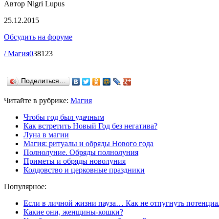
Автор Nigri Lupus
25.12.2015
Обсудить на форуме
/ Магия
0
38123
Поделиться…
Читайте в рубрике:
Магия
Чтобы год был удачным
Как встретить Новый Год без негатива?
Луна в магии
Магия: ритуалы и обряды Нового года
Полнолуние. Обряды полнолуния
Приметы и обряды новолуния
Колдовство и церковные праздники
Популярное:
Если в личной жизни пауза… Как не отпугнуть потенциа
Какие они, женщины-кошки?