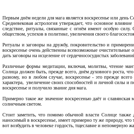
Первым днём недели для мага является воскресенье или день Со
Средневековая астрология утверждает, что основное влияние
следствие, ритуалы, связанные с огнём имеют особую силу.
обществом, успехов в политике, увеличения своего благососто
Ритуалы и заговоры на дружбу, покровительство и примирени
воскресенье очень действенны всевозможные очистительные об
дать заговоры на исцеление от сердечнососудистых заболевани
Различные формы медитации, включая, молитвы, чтение мант
Солнца должен быть, прежде всего, днём духовного роста, чт
разному, но в любом случае, воскресенье - это прежде всег
характера, увеличение своих способностей и личной силы и по
воскресенье и получило звание дня мага.
Примерно такое же значение воскресенью даёт и славянская
солнечным светом.
Стоит заметить, что помимо обычной власти Солнце также д
наносимый в воскресенье, имеет примерно ту же природу, что тв
вот возбудить в человеке гордость, тщеславие и непомерную ж