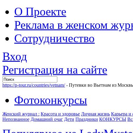
О Проекте
Реклама в женском жур
Сотрудничество
Вход
Регистрация на сайте
https://p-tour.ru/countries/vetnam/
- Путевки во Вьетнам из Москв
Фотоконкурсы
Женский журнал :
Красота и здоровье
Личная жизнь
Карьера и
Непознанное
Домашний очаг
Дети
Праздники
КОНКУРСЫ
Вс