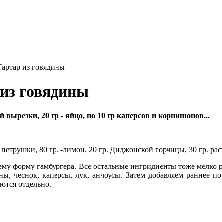
Тартар из говядины
 из говядины
 вырезки, 20 гр - яйцо, по 10 гр каперсов и корнишонов...
гр. петрушки, 80 гр. -лимон, 20 гр. Диджонской горчицы, 30 гр. ра
ему форму гамбургера. Все остальные ингридиенты тоже мелко р
, чеснок, каперсы, лук, анчоусы. Затем добавляем раннее по
аются отдельно.