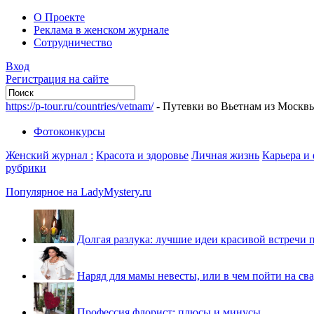
О Проекте
Реклама в женском журнале
Сотрудничество
Вход
Регистрация на сайте
https://p-tour.ru/countries/vetnam/
- Путевки во Вьетнам из Москв
Фотоконкурсы
Женский журнал :
Красота и здоровье
Личная жизнь
Карьера и
рубрики
Популярное на LadyMystery.ru
Долгая разлука: лучшие идеи красивой встречи 
Наряд для мамы невесты, или в чем пойти на св
Профессия флорист: плюсы и минусы