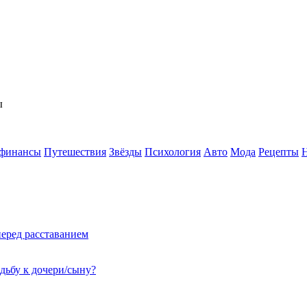
ы
 финансы
Путешествия
Звёзды
Психология
Авто
Мода
Рецепты
перед расставанием
адьбу к дочери/сыну?