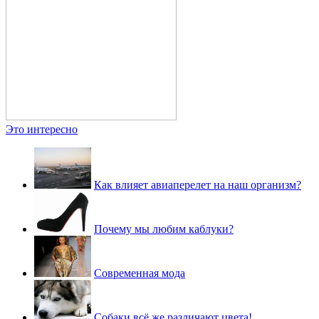
Это интересно
Как влияет авиаперелет на наш организм?
Почему мы любим каблуки?
Современная мода
Собаки всё же различают цвета!