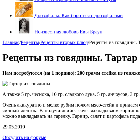
Дрозофилы. Как бороться с дрозофилами
Неизвестная любовь Евы Браун
Главная
/
Рецепты
/
Рецепты вторых блюд
/
Рецепты из говядины. 
Рецепты из говядины. Тартар
Нам потребуются (на 1 порцию): 200 грамм стейка из говяжей
А также 5 гр. чеснока, 10 гр. сладкого лука. 5 гр. анчоусов, 3 
Очень акккуратно и мелко рубим ножом мясо-стейк и придаем 
яичный желток. В получившийся соус выкладываем корнишоны
можно выкладывать на тарелку. Гарнир, салат и картофель под
29.05.2010
Обсудить на форуме