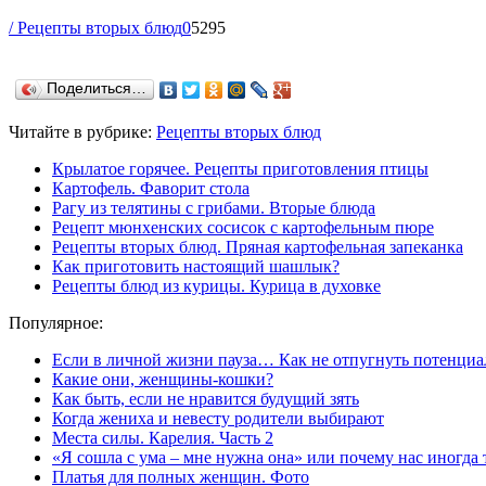
/ Рецепты вторых блюд
0
5295
Поделиться…
Читайте в рубрике:
Рецепты вторых блюд
Крылатое горячее. Рецепты приготовления птицы
Картофель. Фаворит стола
Рагу из телятины с грибами. Вторые блюда
Рецепт мюнхенских сосисок с картофельным пюре
Рецепты вторых блюд. Пряная картофельная запеканка
Как приготовить настоящий шашлык?
Рецепты блюд из курицы. Курица в духовке
Популярное:
Если в личной жизни пауза… Как не отпугнуть потенциа
Какие они, женщины-кошки?
Как быть, если не нравится будущий зять
Когда жениха и невесту родители выбирают
Места силы. Карелия. Часть 2
«Я сошла с ума – мне нужна она» или почему нас иногда
Платья для полных женщин. Фото