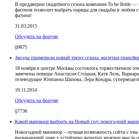
В преддверии свадебного сезона компания To be Bride — 
фасонов позволит выбрать наряды для свадьбы в любом 
фатина!
31.03.2015
Обсудить на форуме
0
9875
Звезды примерили новый тренд сезона: жилетки-трансф
18 ноября в центре Москвы состоялось торжественное 
замечены певицы Анастасия Стоцкая, Катя Лель, Варвара
телеведущие Юлианна Шахова, Лера Кондра, супермодель
19.11.2014
Обсудить на форуме
0
7736
Какой маникюр выбрать на Новый год: новогодний ман
Новогодний маникюр – лучшая возможность сойти с ума 
вызывающий даже у устойчиво женатых мужчин мысль об 