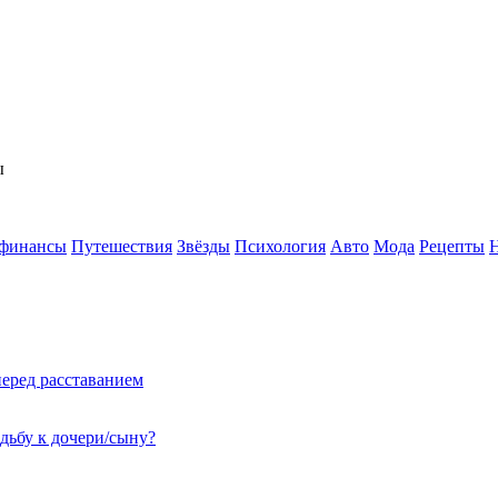
ы
 финансы
Путешествия
Звёзды
Психология
Авто
Мода
Рецепты
перед расставанием
адьбу к дочери/сыну?