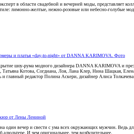
эксперт в области свадебной и вечерней моды, представляет кол
стиле: лимонно-желтые, нежно-розовые или небесно-голубые мо
ормеры и платья «day-to-night» от DANNA KARIMOVA. Фото
открытие шоу-рума модного дизайнера DANNA KARIMOVA и презе
, Татьяна Котова, Согдиана, Лоя, Лана Клер, Нина Шацкая, Елен
 и главный редактор Полина Аскери, дизайнер Алиса Толкачева
икюр от Лены Лениной
на один вечер и свести с ума всех окружающих мужчин. Ведь д
адюльтере. И чем оригинальнее, тем возбудительнее.