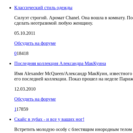
Классический стиль одежды
Силуэт строгий. Аромат Chanel. Она вошла в комнату. П
сделать неотразимой любую женщину.
05.10.2011
Обсудить на форуме
0
18418
Последняя коллекция Александра МакКуина
Имя Alexander McQueen/Александр МакКуин, известного ди
его последней коллекции. Показ прошел на неделе Париж
12.03.2010
Обсудить на форуме
1
17859
Скайс в зубах - и все у ваших ног!
Встретить молодую особу с блестящим инородным телом в 