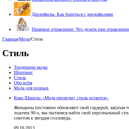
Дрозофилы. Как бороться с дрозофилами
Пищевое отравление. Что делать при отравлени
Главная
/
Мода
/
Стиль
Стиль
Тенденции моды
Шоппинг
Стиль
Обо всём
Мода для полных
Коко Шанель: «Мода проходит, стиль остается».
Женщины постоянно обновляют свой гардероб, закупая то
лодочек 90-х, мы пытаемся найти свой персональный стил
советом к звездам голливуда.
09.10.2013