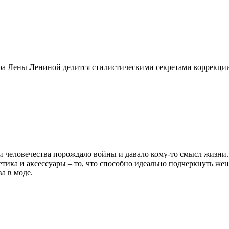
а Лены Лениной делится стилистическими секретами коррекции
рии человечества порождало войны и давало кому-то смысл жизн
етика и аксессуары – то, что способно идеально подчеркнуть же
а в моде.