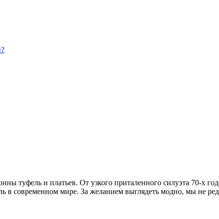
и?
нны туфель и платьев. От узкого приталенного силуэта 70-х го
ь в современном мире. За желанием выглядеть модно, мы не редк