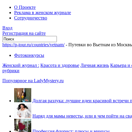
О Проекте
Реклама в женском журнале
Сотрудничество
Вход
Регистрация на сайте
https://p-tour.ru/countries/vetnam/
- Путевки во Вьетнам из Москв
Фотоконкурсы
Женский журнал :
Красота и здоровье
Личная жизнь
Карьера и
рубрики
Популярное на LadyMystery.ru
Долгая разлука: лучшие идеи красивой встречи 
Наряд для мамы невесты, или в чем пойти на св
Профессия флорист: плюсы и минусы