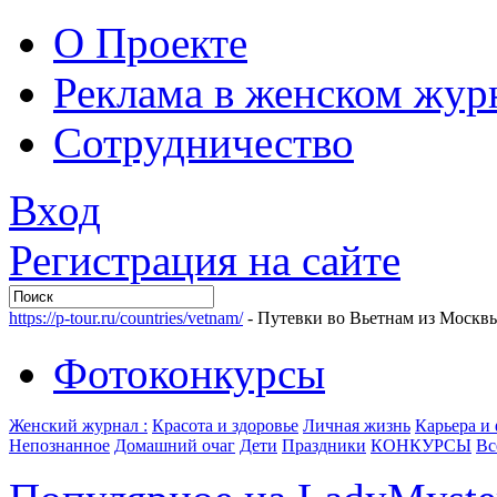
О Проекте
Реклама в женском жур
Сотрудничество
Вход
Регистрация на сайте
https://p-tour.ru/countries/vetnam/
- Путевки во Вьетнам из Москв
Фотоконкурсы
Женский журнал :
Красота и здоровье
Личная жизнь
Карьера и
Непознанное
Домашний очаг
Дети
Праздники
КОНКУРСЫ
Вс