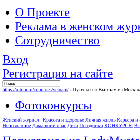
О Проекте
Реклама в женском жур
Сотрудничество
Вход
Регистрация на сайте
https://p-tour.ru/countries/vetnam/
- Путевки во Вьетнам из Москв
Фотоконкурсы
Женский журнал :
Красота и здоровье
Личная жизнь
Карьера и
Непознанное
Домашний очаг
Дети
Праздники
КОНКУРСЫ
Вс