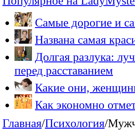
Популярное на LadyMyster
Самые дорогие и са
Названа самая крас
Долгая разлука: лу
перед расставанием
Какие они, женщи
Как экономно отме
Главная
/
Психология
/
Мужч