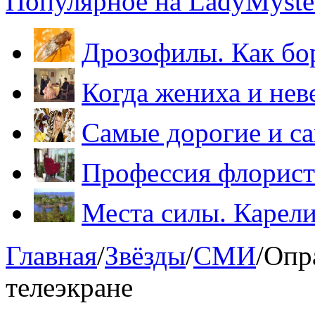
Популярное на LadyMyster
Дрозофилы. Как бо
Когда жениха и нев
Самые дорогие и са
Профессия флорист
Места силы. Карели
Главная
/
Звёзды
/
СМИ
/
Опр
телеэкране