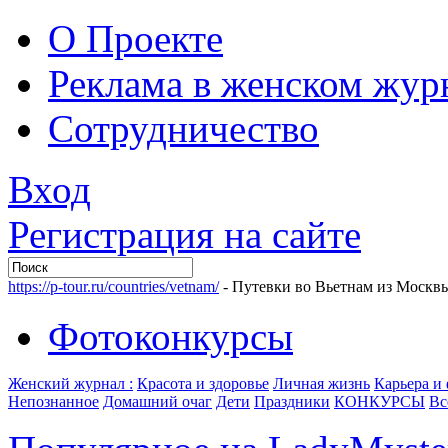
О Проекте
Реклама в женском жур
Сотрудничество
Вход
Регистрация на сайте
https://p-tour.ru/countries/vetnam/
- Путевки во Вьетнам из Москв
Фотоконкурсы
Женский журнал :
Красота и здоровье
Личная жизнь
Карьера и
Непознанное
Домашний очаг
Дети
Праздники
КОНКУРСЫ
Вс