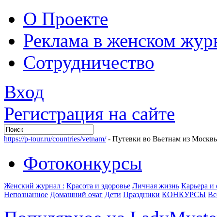
О Проекте
Реклама в женском жур
Сотрудничество
Вход
Регистрация на сайте
https://p-tour.ru/countries/vetnam/
- Путевки во Вьетнам из Москв
Фотоконкурсы
Женский журнал :
Красота и здоровье
Личная жизнь
Карьера и
Непознанное
Домашний очаг
Дети
Праздники
КОНКУРСЫ
Вс