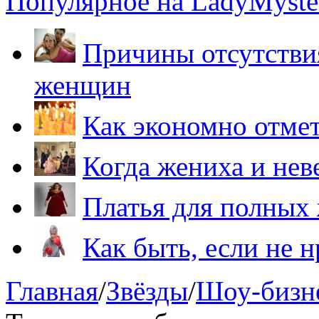
Популярное на LadyMyster
Причины отсутствия
женщин
Как экономно отме
Когда жениха и нев
Платья для полных
Как быть, если не 
Главная
/
Звёзды
/
Шоу-бизн