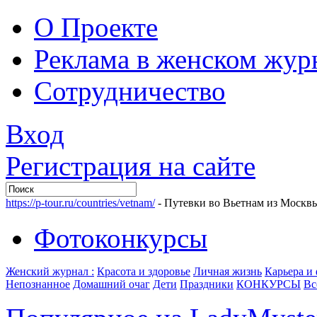
О Проекте
Реклама в женском жур
Сотрудничество
Вход
Регистрация на сайте
https://p-tour.ru/countries/vetnam/
- Путевки во Вьетнам из Москв
Фотоконкурсы
Женский журнал :
Красота и здоровье
Личная жизнь
Карьера и
Непознанное
Домашний очаг
Дети
Праздники
КОНКУРСЫ
Вс