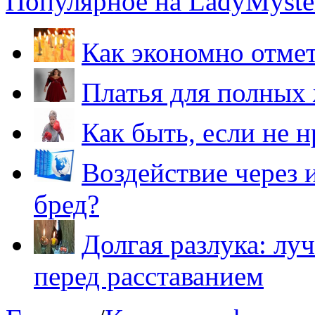
Популярное на LadyMyster
Как экономно отме
Платья для полных
Как быть, если не 
Воздействие через 
бред?
Долгая разлука: лу
перед расставанием