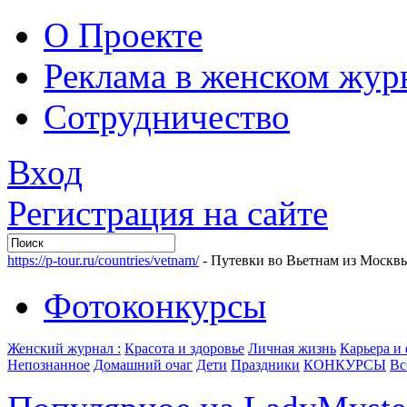
О Проекте
Реклама в женском жур
Сотрудничество
Вход
Регистрация на сайте
https://p-tour.ru/countries/vetnam/
- Путевки во Вьетнам из Москв
Фотоконкурсы
Женский журнал :
Красота и здоровье
Личная жизнь
Карьера и
Непознанное
Домашний очаг
Дети
Праздники
КОНКУРСЫ
Вс