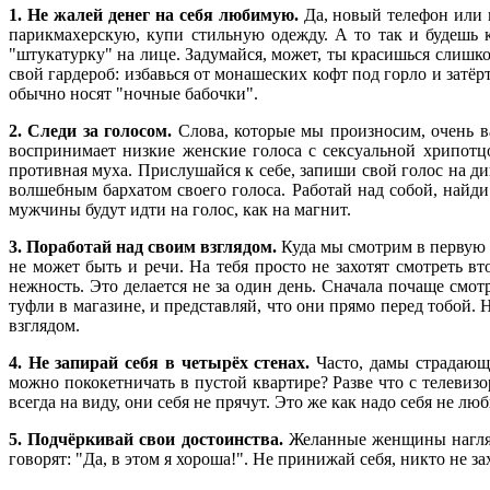
1. Не жалей денег на себя любимую.
Да, новый телефон или п
парикмахерскую, купи стильную одежду. А то так и будешь
"штукатурку" на лице. Задумайся, может, ты красишься слишк
свой гардероб: избавься от монашеских кофт под горло и затё
обычно носят "ночные бабочки".
2. Следи за голосом.
Слова, которые мы произносим, очень 
воспринимает низкие женские голоса с сексуальной хрипотц
противная муха. Прислушайся к себе, запиши свой голос на д
волшебным бархатом своего голоса. Работай над собой, найди
мужчины будут идти на голос, как на магнит.
3. Поработай над своим взглядом.
Куда мы смотрим в первую 
не может быть и речи. На тебя просто не захотят смотреть в
нежность. Это делается не за один день. Сначала почаще смо
туфли в магазине, и представляй, что они прямо перед тобой
взглядом.
4. Не запирай себя в четырёх стенах.
Часто, дамы страдающ
можно пококетничать в пустой квартире? Разве что с телевиз
всегда на виду, они себя не прячут. Это же как надо себя не лю
5. Подчёркивай свои достоинства.
Желанные женщины нагляд
говорят: "Да, в этом я хороша!". Не принижай себя, никто не 