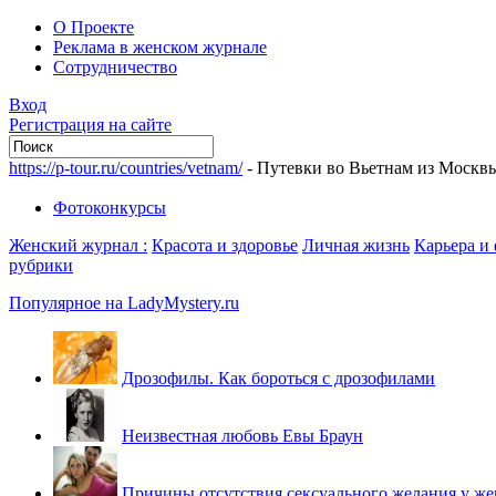
О Проекте
Реклама в женском журнале
Сотрудничество
Вход
Регистрация на сайте
https://p-tour.ru/countries/vetnam/
- Путевки во Вьетнам из Москв
Фотоконкурсы
Женский журнал :
Красота и здоровье
Личная жизнь
Карьера и
рубрики
Популярное на LadyMystery.ru
Дрозофилы. Как бороться с дрозофилами
Неизвестная любовь Евы Браун
Причины отсутствия сексуального желания у ж