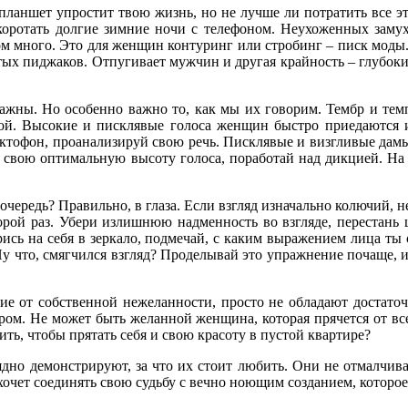
ланшет упростит твою жизнь, но не лучше ли потратить все эт
 коротать долгие зимние ночи с телефоном. Неухоженных за
ом много. Это для женщин контуринг или стробинг – писк моды
ртых пиджаков. Отпугивает мужчин и другая крайность – глубоки
важны. Но особенно важно то, как мы их говорим. Тембр и тем
ой. Высокие и писклявые голоса женщин быстро приедаются и
иктофон, проанализируй свою речь. Писклявые и визгливые дамы 
 свою оптимальную высоту голоса, поработай над дикцией. На эт
очередь? Правильно, в глаза. Если взгляд изначально колючий,
торой раз. Убери излишнюю надменность во взгляде, перестань щ
трись на себя в зеркало, подмечай, с каким выражением лица т
. Ну что, смягчился взгляд? Проделывай это упражнение почаще,
ие от собственной нежеланности, просто не обладают достат
ором. Не может быть желанной женщина, которая прячется от в
бить, чтобы прятать себя и свою красоту в пустой квартире?
но демонстрируют, за что их стоит любить. Они не отмалчива
захочет соединять свою судьбу с вечно ноющим созданием, которо