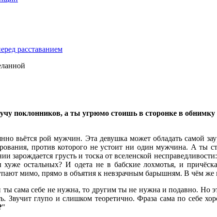
перед расставанием
еланной
у поклонников, а ты угрюмо стоишь в сторонке в обнимку с 
оянно вьётся рой мужчин. Эта девушка может обладать самой за
чарования, против которого не устоит ни один мужчина. А ты с
ии зарождается грусть и тоска от вселенской несправедливости: 
ты хуже остальных? И одета не в бабские лохмотья, и причёск
упают мимо, прямо в объятия к невзрачным барышням. В чём же 
и ты сама себе не нужна, то другим ты не нужна и подавно. Но 
ь. Звучит глупо и слишком теоретично. Фраза сама по себе хор
?
"