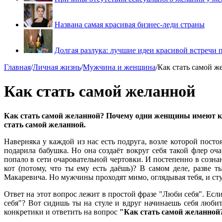
Названа самая красивая бизнес-леди страны
Долгая разлука: лучшие идеи красивой встречи 
Главная
/
Личная жизнь
/
Мужчина и женщина
/
Как стать самой ж
Как стать самой желанной
Как стать самой желанной? Почему одни женщины имеют куч
стать самой желанной.
Наверняка у каждой из нас есть подруга, возле которой пост
подарила бабушка. Но она создаёт вокруг себя такой флер о
попало в сети очаровательной чертовки. И постепенно в сознан
кот (потому, что ты ему есть даёшь)? В самом деле, разве 
Макаревича. Но мужчины проходят мимо, оглядывая тебя, и ст
Ответ на этот вопрос лежит в простой фразе "Люби себя". Есл
себя"? Вот сидишь ты на стуле и вдруг начинаешь себя любит
конкретики и ответить на вопрос
"Как стать самой желанной