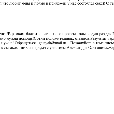
л что любит меня и прямо в прихожей у нас состоялся секс)) С т
са!В рамках благотворительного проекта только один раз для 
льно нужна помощь!Сотни положительных отзывов.Результат гар
нно нужна!.Обращаться gatayak@mail.ru Пожалуйста,в теме пись
 в съемках цикла передач с участием Александра Олеговича.Ж