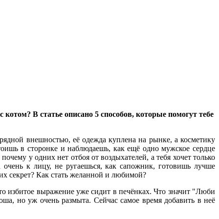
котом? В статье описано 5 способов, которые помогут тебе
урядной внешностью, её одежда куплена на рынке, а косметику
тоишь в сторонке и наблюдаешь, как ещё одно мужское сердце
почему у одних нет отбоя от воздыхателей, а тебя хочет только
а очень к лицу, не ругаешься, как сапожник, готовишь лучше
их секрет? Как стать желанной и любимой?
это избитое выражение уже сидит в печёнках. Что значит "Люби
оша, но уж очень размыта. Сейчас самое время добавить в неё