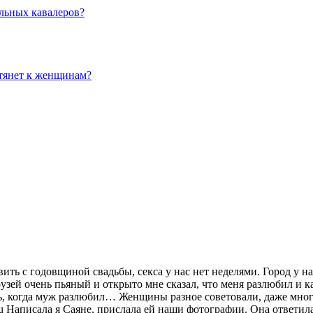
льных кавалеров?
 тянет к женщинам?
ь с годовщиной свадьбы, секса у нас нет неделями. Город у нас
зей очень пьяный и открыто мне сказал, что меня разлюбил и
ать, когда муж разлюбил… Женщины разное советовали, даже мног
ru Написала я Саяне, прислала ей наши фотографии. Она ответил