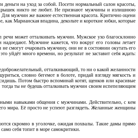
и деньги на уход за собой. Посети нормальный салон красоты,
мухрышек никто не любит. Не признают мужчины и излишнюю
. Для мужчин же важнее естественная красота. Критично оцени
е, как Марианская впадина, декольте и короткие юбки, которые
п речи может отталкивать мужчин. Мужское ухо благосклонно
 надоедают. Мужчине кажется, что вокруг его головы летает
не смогут очаровать мужчину, они не в состоянии окутать его
о уйдёт много времени, но результат не заставит себя ждать:
 недоброжелательный, отталкивающий, то ни о какой желанности
уриться, словно бегемот в болоте, придай взгляду мягкость и
ы сидишь. Потом быстро вспоминай котят, щенков или красивые
 и тогда ты не будешь отталкивать мужчин своим испепеляющим
очными навыками общения с мужчинами. Действительно, с кем
сего мира. Её просто не успеют разглядеть. Желанные женщины
ются скромно в уголочке, ожидая похвалы. Такие дамы прямо
е само себя топит в море самокритики.