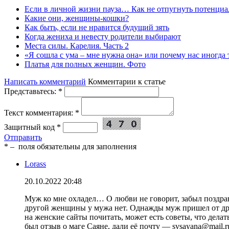
Если в личной жизни пауза… Как не отпугнуть потенциа
Какие они, женщины-кошки?
Как быть, если не нравится будущий зять
Когда жениха и невесту родители выбирают
Места силы. Карелия. Часть 2
«Я сошла с ума – мне нужна она» или почему нас иногда
Платья для полных женщин. Фото
Написать комментарий
Комментарии к статье
Представьтесь:
*
Текст комментария:
*
Защитный код
*
Отправить
*
– поля обязательны для заполнения
Lorass
20.10.2022 20:48
Муж ко мне охладел… О любви не говорит, забыл поздравит
другой женщины у мужа нет. Однажды муж пришел от дру
на женские сайты почитать, может есть советы, что дел
был отзыв о маге Саяне, дали её почту — svsayana@mail.