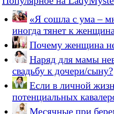
Популярное на LadyMyster
«Я сошла с ума – м
иногда тянет к женщин
Почему женщина не
Наряд для мамы нев
свадьбу к дочери/сыну?
Если в личной жизн
потенциальных кавалер
Месячные при бере