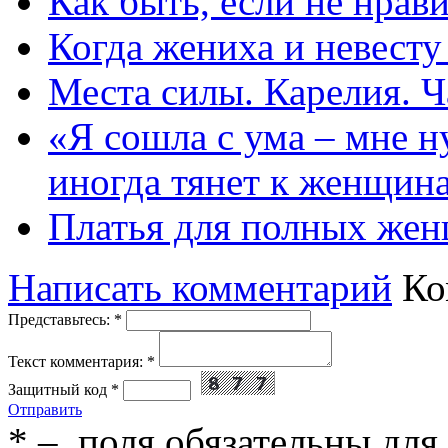
Как быть, если не нрав
Когда жениха и невест
Места силы. Карелия. Ч
«Я сошла с ума – мне н
иногда тянет к женщин
Платья для полных жен
Написать комментарий
Ко
Представьтесь:
*
Текст комментария:
*
Защитный код
*
Отправить
*
– поля обязательны для