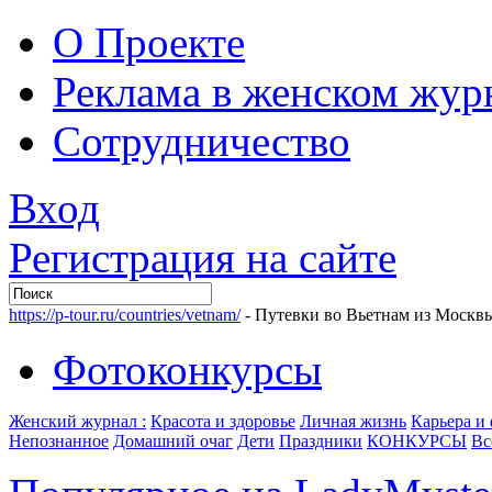
О Проекте
Реклама в женском жур
Сотрудничество
Вход
Регистрация на сайте
https://p-tour.ru/countries/vetnam/
- Путевки во Вьетнам из Москв
Фотоконкурсы
Женский журнал :
Красота и здоровье
Личная жизнь
Карьера и
Непознанное
Домашний очаг
Дети
Праздники
КОНКУРСЫ
Вс