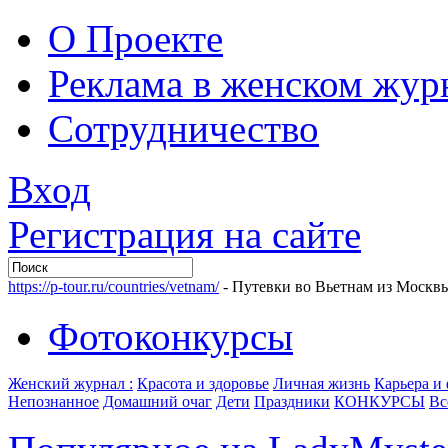
О Проекте
Реклама в женском жур
Сотрудничество
Вход
Регистрация на сайте
https://p-tour.ru/countries/vetnam/
- Путевки во Вьетнам из Москв
Фотоконкурсы
Женский журнал :
Красота и здоровье
Личная жизнь
Карьера и
Непознанное
Домашний очаг
Дети
Праздники
КОНКУРСЫ
Вс