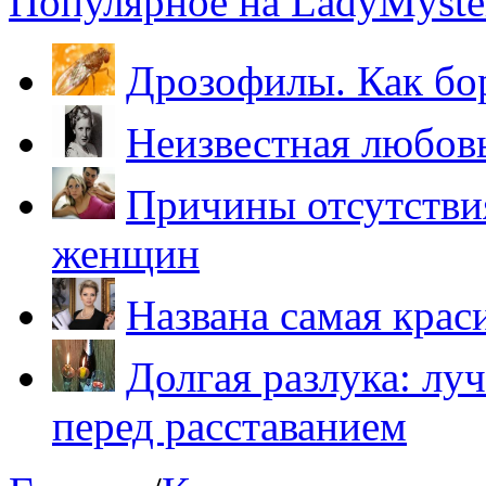
Популярное на LadyMyster
Дрозофилы. Как бо
Неизвестная любов
Причины отсутствия
женщин
Названа самая крас
Долгая разлука: лу
перед расставанием