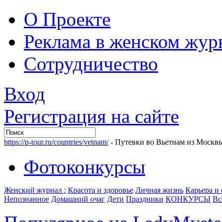
О Проекте
Реклама в женском жур
Сотрудничество
Вход
Регистрация на сайте
https://p-tour.ru/countries/vetnam/
- Путевки во Вьетнам из Москв
Фотоконкурсы
Женский журнал :
Красота и здоровье
Личная жизнь
Карьера и
Непознанное
Домашний очаг
Дети
Праздники
КОНКУРСЫ
Вс