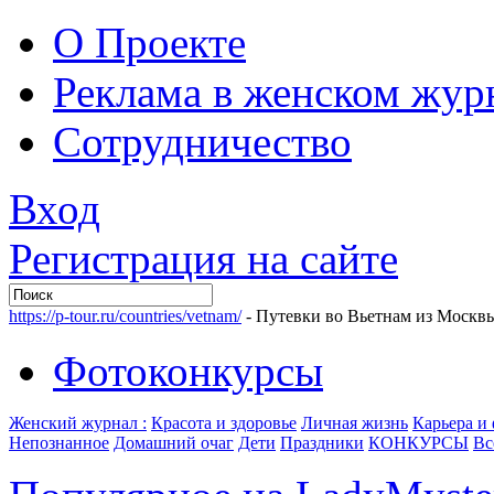
О Проекте
Реклама в женском жур
Сотрудничество
Вход
Регистрация на сайте
https://p-tour.ru/countries/vetnam/
- Путевки во Вьетнам из Москв
Фотоконкурсы
Женский журнал :
Красота и здоровье
Личная жизнь
Карьера и
Непознанное
Домашний очаг
Дети
Праздники
КОНКУРСЫ
Вс