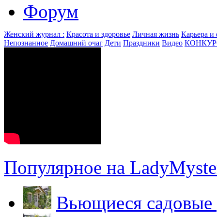
Форум
Женский журнал :
Красота и здоровье
Личная жизнь
Карьера и
Непознанное
Домашний очаг
Дети
Праздники
Видео
КОНКУ
Популярное на LadyMyster
Вьющиеся садовые 