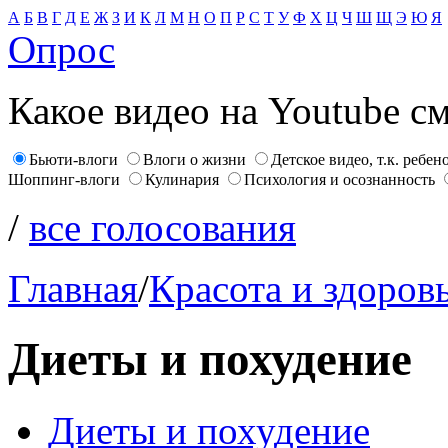
А
Б
В
Г
Д
Е
Ж
З
И
К
Л
М
Н
О
П
Р
С
Т
У
Ф
Х
Ц
Ч
Ш
Щ
Э
Ю
Я
Опрос
Какое видео на Youtube с
Бьюти-влоги
Влоги о жизни
Детское видео, т.к. ребен
Шоппинг-влоги
Кулинария
Психология и осознанность
/
все голосования
Главная
/
Красота и здоров
Диеты и похудение
Диеты и похудение