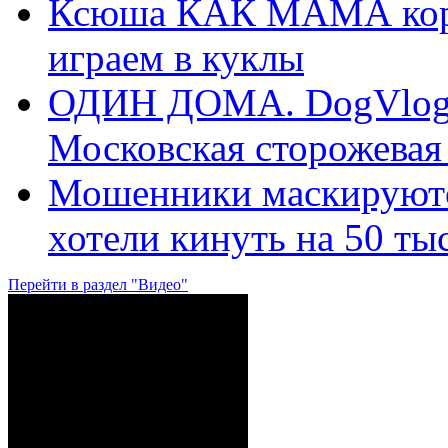
Ксюша КАК МАМА корми
играем в куклы
ОДИН ДОМА. DogVlog. 
Московская сторожевая 
Мошенники маскируются
хотели кинуть на 50 т
Перейти в раздел "Видео"