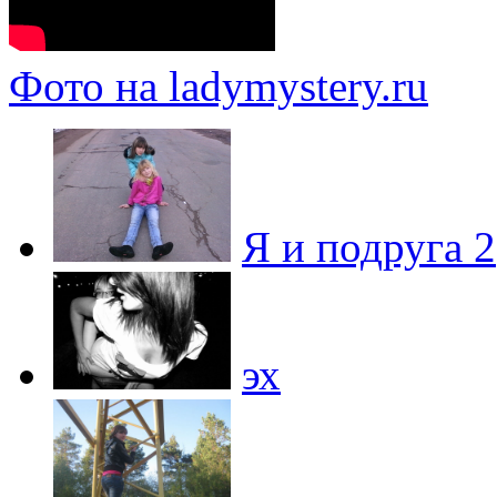
Фото на ladymystery.ru
Я и подруга 2
эх