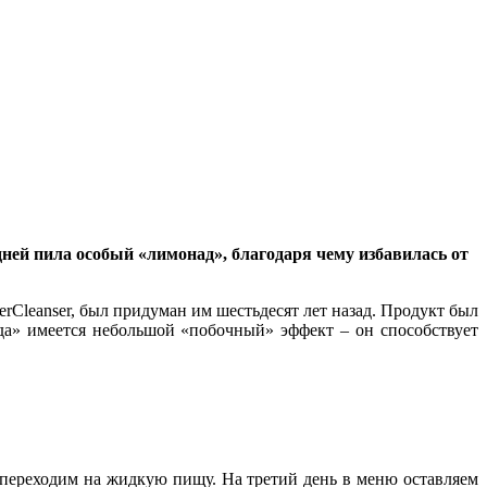
дней пила особый «лимонад», благодаря чему избавилась от
Cleanser, был придуман им шестьдесят лет назад. Продукт был
ада» имеется небольшой «побочный» эффект – он способствует
я переходим на жидкую пищу. На третий день в меню оставляем