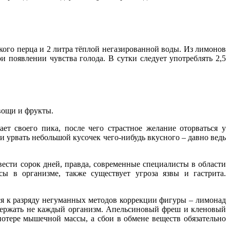
кого перца и 2 литра тёплой негазированной воды. Из лимонов
 появлении чувства голода. В сутки следует употреблять 2,5
вощи и фрукты.
ет своего пика, после чего страстное желание оторваться у
ли урвать небольшой кусочек чего-нибудь вкусного – давно ведь
вести сорок дней, правда, современные специалисты в области
ы в организме, также существует угроза язвы и гастрита.
ся к разряду негуманных методов коррекции фигуры – лимонад
держать не каждый организм. Апельсиновый фреш и кленовый
отере мышечной массы, а сбои в обмене веществ обязательно