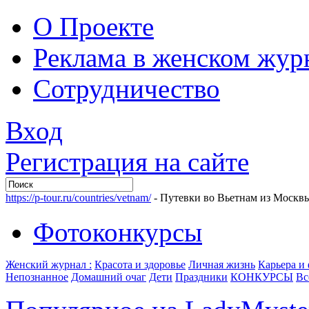
О Проекте
Реклама в женском жур
Сотрудничество
Вход
Регистрация на сайте
https://p-tour.ru/countries/vetnam/
- Путевки во Вьетнам из Москв
Фотоконкурсы
Женский журнал :
Красота и здоровье
Личная жизнь
Карьера и
Непознанное
Домашний очаг
Дети
Праздники
КОНКУРСЫ
Вс