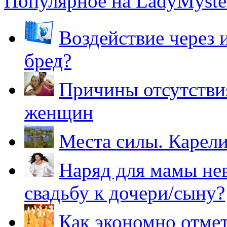
Популярное на LadyMyster
Воздействие через 
бред?
Причины отсутствия
женщин
Места силы. Карели
Наряд для мамы нев
свадьбу к дочери/сыну?
Как экономно отме